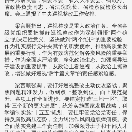
协主席唐良智，省委常委，省人大常委会、省政府、
省政协负责同志，省法院院长、省检察院检察长出
席。会上通报了中央巡视整改工作安排。
梁言顺指出，巡视整改是重大政治任务。全省各
级党组织要把抓好巡视整改作为深刻领悟“两个确
立”的决定性意义、坚决做到“两个维护”的重要检验，
作为扎实履行党中央赋予的职责使命、推动高质量发
展的重要行动，作为有效防范化解各类风险的重要举
措，作为全面从严治党、净化政治生态、加强领导班
子建设的重要抓手，从政治上看巡视，从政治上抓整
改，增强做好巡视“后半篇文章”的责任感紧迫感。
梁言顺强调，要打好巡视整改主动仗攻坚战，聚
焦问题精准发力，做到点上整改到位、面上规范提
升、各项工作全面进步。要锚定打造“三地一区”、取
得“三个新的更大进展”，统筹实施国家发展战略，科
学编制实施“十五五”规划。要扛牢管党治党责任，保
持反腐败高压态势，全力纠治作风问题顽瘴痼疾。要
全面落实党建工作责任制，加强领导班子和干部人才