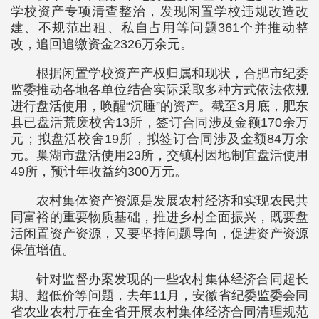
学校资产专项清查整治，发现闲置学校违规改造改
建、不规范出租、私自占用等问题361个并推动整
改，追回追缴资金2326万余元。
根据闲置学校资产产权归属和现状，合肥市纪委
监委推动各地各单位结合实际采取多种方式依法依规
进行盘活使用，唤醒“沉睡”的资产。截至3月底，肥东
县已盘活荒废校舍13所，签订合同涉及金额170余万
元；拟盘活校舍19所，拟签订合同涉及金额84万余
元。巢湖市盘活使用23所，交镇村因地制宜盘活使用
49所，预计年收益约300万元。
农村集体资产资源是发展农村经济和实现农民共
同富裕的重要物质基础，推进乡村全面振兴，既要盘
活闲置资产资源，又要坚持问题导向，促进资产资源
保值增值。
针对监督办案发现的一些农村集体经济合同超长
期、超低价等问题，去年11月，安徽省纪委监委会同
省农业农村厅在全省开展农村集体经济合同清理规范