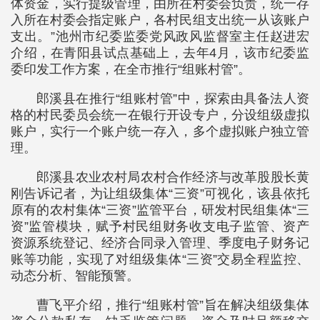
体资金，实行提级管理，由所在村委会负责，统一存
入所在村委会指定账户，各村民组支出统一从该账户
支出。”池州市纪委监委党风政风监督室主任赵进宏
介绍，在青阳县试点基础上，去年4月，该市纪委监
委印发工作方案，在全市推行“组账村管”。
郎溪县在推行“组账村管”中，探索由具备法人资
格的村民委员会统一在银行开设专户，分设组级虚拟
账户，实行一个账户统一存入，多个虚拟账户独立管
理。
郎溪县农业农村局农村合作经济与改革股股长黄
刚告诉记者，为让组级集体“三资”可视化，该县依托
原有的农村集体“三资”监管平台，研发村民组集体“三
资”监管模块，赋予村民组财务收支电子监管、资产
资源系统登记、经济合同录入管理、季度电子财务记
账等功能，实现了对组级集体“三资”交易全程监控、
动态分析、智能预警。
曹飞平介绍，推行“组账村管”旨在解决组级集体