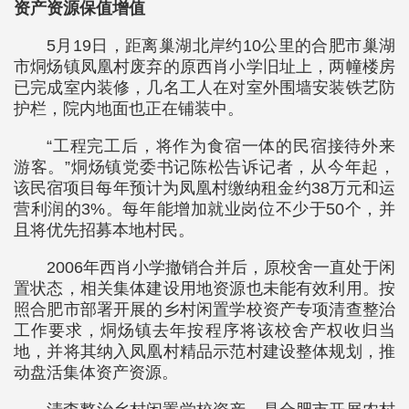
资产资源保值增值
5月19日，距离巢湖北岸约10公里的合肥市巢湖
市烔炀镇凤凰村废弃的原西肖小学旧址上，两幢楼房
已完成室内装修，几名工人在对室外围墙安装铁艺防
护栏，院内地面也正在铺装中。
“工程完工后，将作为食宿一体的民宿接待外来
游客。”烔炀镇党委书记陈松告诉记者，从今年起，
该民宿项目每年预计为凤凰村缴纳租金约38万元和运
营利润的3%。每年能增加就业岗位不少于50个，并
且将优先招募本地村民。
2006年西肖小学撤销合并后，原校舍一直处于闲
置状态，相关集体建设用地资源也未能有效利用。按
照合肥市部署开展的乡村闲置学校资产专项清查整治
工作要求，烔炀镇去年按程序将该校舍产权收归当
地，并将其纳入凤凰村精品示范村建设整体规划，推
动盘活集体资产资源。