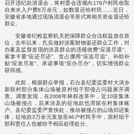
召开违纪款清退会，将村委会违规向179户村民收取
自来水入户费8万余元，如数退还给村民……近日，
安徽省多地通过现场清退会等形式将相关资金退还给
群众。
安徽省纪检监察机关把保障群众合法权益放在首
位，去年以来，扎实做好涉案财物返还群众工作，对
办案及监督发现的涉及群众的违规收费“应退尽退”、
索拿卡要“应还尽还”、贪占挪用“应追尽追”、补助补
贴“应发尽发”、承诺事项“应办尽办”，切实增强群众
获得感。
此前，根据群众举报，石台县纪委监委对大演乡
新联村部分集体山场被原村组干部侵占问题展开调
查。调查发现，在2008年林权改革中，近10亩集体
山场被侵占，后来涉及的征地款也滞留在村集体账
户。县纪委监委严查快处，推动被侵占的山场归还集
体，征地款3万余元发放至46户村民手中，原村组干
部和责任人也被给予相应处理处分。