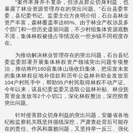
“案件本身并不复杂，但涉及群众切身利益，也
暴露了林业资源管理存在的突出问题。”石台县委常
委，县纪委书记、监委主任方炎明介绍，石台县林业
资产丰富，森林覆盖率达85%。由于林业产权涉及多
个部门和一些历史遗留问题，不少村组集体资源底数
不清，集体林权被侵占等情况在一些乡镇不同程度存
在。
为推动解决林业管理存在的突出问题，石台县纪
委监委部署开展集体林权资产领域突出问题专项整
治，推动将约160亩集体山场收归集体，把应发未发
的集体林权征地补偿款和历年公益林补助金发放至
104户村民手中，帮助55户村民取得林权不动产证。
今年以来，该县纪委监委又选取公益林补贴、林业抚
育资金发放等2个小切口，深化林权整治，深挖彻查
突出问题。
针对侵害群众切身利益的突出问题，安徽省各地
纪检监察机关既坚持循线深挖，严肃查处背后可能存
在的责任、作风和腐败问题，又坚持举一反三、强化