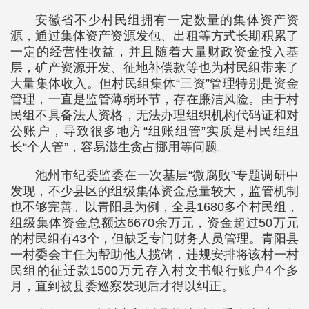
安徽省不少村民组拥有一定数量的集体资产资
源，通过集体资产资源发包、出租等方式长期积累了
一定的经营性收益，并且随着大量财政资金投入基
层，矿产资源开发、征地补偿款等也为村民组带来了
大量集体收入。但村民组集体“三资”管理特别是资金
管理，一直是监管薄弱环节，存在廉洁风险。由于村
民组不具备法人资格，无法办理组织机构代码证和对
公账户，导致很多地方“组账组管”实质是村民组组
长“个人管”，容易滋生贪占挪用等问题。
池州市纪委监委在一次基层“微腐败”专题调研中
发现，不少县区的组级集体资金总量较大，监管机制
也不够完善。以青阳县为例，全县1680多个村民组，
组级集体资金总额达6670余万元，资金超过50万元
的村民组有43个，但缺乏专门财务人员管理。青阳县
一村委会主任为帮助他人揽储，违规安排将该村一村
民组的征迁款1500万元存入村文书银行账户4个多
月，直到被县委巡察发现后才得以纠正。