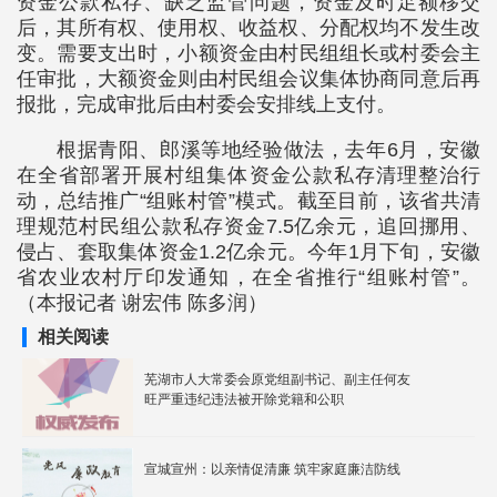
资金公款私存、缺乏监管问题，资金及时足额移交
后，其所有权、使用权、收益权、分配权均不发生改
变。需要支出时，小额资金由村民组组长或村委会主
任审批，大额资金则由村民组会议集体协商同意后再
报批，完成审批后由村委会安排线上支付。
根据青阳、郎溪等地经验做法，去年6月，安徽
在全省部署开展村组集体资金公款私存清理整治行
动，总结推广“组账村管”模式。截至目前，该省共清
理规范村民组公款私存资金7.5亿余元，追回挪用、
侵占、套取集体资金1.2亿余元。今年1月下旬，安徽
省农业农村厅印发通知，在全省推行“组账村管”。
（本报记者 谢宏伟 陈多润）
相关阅读
芜湖市人大常委会原党组副书记、副主任何友
旺严重违纪违法被开除党籍和公职
宣城宣州：以亲情促清廉 筑牢家庭廉洁防线