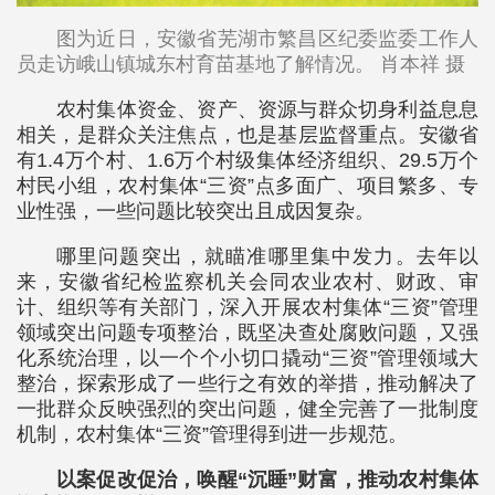
图为近日，安徽省芜湖市繁昌区纪委监委工作人
员走访峨山镇城东村育苗基地了解情况。 肖本祥 摄
农村集体资金、资产、资源与群众切身利益息息
相关，是群众关注焦点，也是基层监督重点。安徽省
有1.4万个村、1.6万个村级集体经济组织、29.5万个
村民小组，农村集体“三资”点多面广、项目繁多、专
业性强，一些问题比较突出且成因复杂。
哪里问题突出，就瞄准哪里集中发力。去年以
来，安徽省纪检监察机关会同农业农村、财政、审
计、组织等有关部门，深入开展农村集体“三资”管理
领域突出问题专项整治，既坚决查处腐败问题，又强
化系统治理，以一个个小切口撬动“三资”管理领域大
整治，探索形成了一些行之有效的举措，推动解决了
一批群众反映强烈的突出问题，健全完善了一批制度
机制，农村集体“三资”管理得到进一步规范。
以案促改促治，唤醒“沉睡”财富，推动农村集体