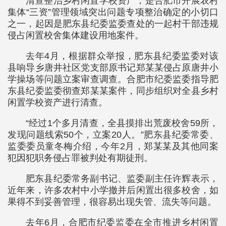
清查整治乡村闲置学校资产，是合肥市开展农村
集体“三资”管理领域突出问题专项整治确定的小切口
之一，起因是肥东县纪委监委查处的一起村干部违规
侵占闲置校舍集体建设用地案件。
去年4月，根据群众举报，肥东县纪委监委对该
县响导乡唐井社区党支部原书记郑某某侵占原唐井小
学操场等问题立案审查调查。合肥市纪委监委指导肥
东县纪委监委彻查郑某某案件，同步组织对全县乡村
闲置学校资产进行清查。
“经过1个多月清查，全县摸排出荒废校舍59所，
发现问题线索50个，立案20人。”肥东县纪委常委、
监委委员童冬梅介绍，今年2月，郑某某及其他同案
犯因犯职务侵占罪被判处有期徒刑。
肥东县纪委常务副书记、监委副主任许辉表示，
近年来，许多农村中小学撤并后闲置出很多校舍，如
果得不到妥善管理，很容易出现失管、流失等问题。
去年6月，合肥市纪委监委在全市推进乡村闲置