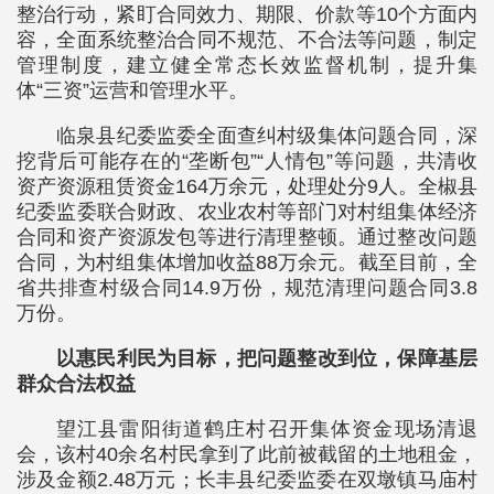
整治行动，紧盯合同效力、期限、价款等10个方面内
容，全面系统整治合同不规范、不合法等问题，制定
管理制度，建立健全常态长效监督机制，提升集
体“三资”运营和管理水平。
临泉县纪委监委全面查纠村级集体问题合同，深
挖背后可能存在的“垄断包”“人情包”等问题，共清收
资产资源租赁资金164万余元，处理处分9人。全椒县
纪委监委联合财政、农业农村等部门对村组集体经济
合同和资产资源发包等进行清理整顿。通过整改问题
合同，为村组集体增加收益88万余元。截至目前，全
省共排查村级合同14.9万份，规范清理问题合同3.8
万份。
以惠民利民为目标，把问题整改到位，保障基层
群众合法权益
望江县雷阳街道鹤庄村召开集体资金现场清退
会，该村40余名村民拿到了此前被截留的土地租金，
涉及金额2.48万元；长丰县纪委监委在双墩镇马庙村