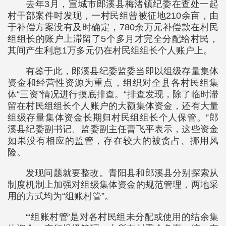
去年3月，宣城市郎溪县梅渚镇纪委在查处一起
村干部案件时发现，一村民组曾被征地210余亩，由
于补偿方案没有及时确定，780余万元补偿款在村民
组组长的账户上滞留了5个多月才完全分配给村民，
其间产生利息1万多元仍在村民组组长个人账户上。
有鉴于此，郎溪县纪委监委当即以组级存量集体
资金和经营性资源为重点，组织对全县各村民组集
体“三资”情况进行摸底排查。“排查发现，除了临时滞
留在村民组组长个人账户的大额集体资金，还有大量
组级存量集体资金长期归村民组组长个人保管。”郎
溪县纪委副书记、监委副主任曹飞平表示，这些资金
如果没有相应的监管，存在较大的被贪占、挪用风
险。
发现问题就要整改。青阳县和郎溪县分别探索从
制度机制上加强对组级集体资金的规范管理，两地采
用的方式均为“组账村管”。
“‘组账村管’是对各村民组未分配或使用的结余集