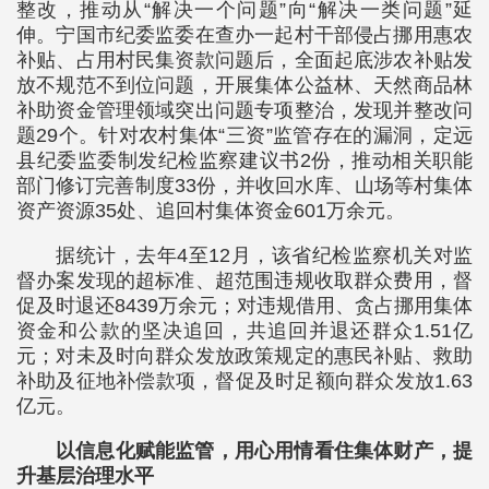
整改，推动从“解决一个问题”向“解决一类问题”延
伸。宁国市纪委监委在查办一起村干部侵占挪用惠农
补贴、占用村民集资款问题后，全面起底涉农补贴发
放不规范不到位问题，开展集体公益林、天然商品林
补助资金管理领域突出问题专项整治，发现并整改问
题29个。针对农村集体“三资”监管存在的漏洞，定远
县纪委监委制发纪检监察建议书2份，推动相关职能
部门修订完善制度33份，并收回水库、山场等村集体
资产资源35处、追回村集体资金601万余元。
据统计，去年4至12月，该省纪检监察机关对监
督办案发现的超标准、超范围违规收取群众费用，督
促及时退还8439万余元；对违规借用、贪占挪用集体
资金和公款的坚决追回，共追回并退还群众1.51亿
元；对未及时向群众发放政策规定的惠民补贴、救助
补助及征地补偿款项，督促及时足额向群众发放1.63
亿元。
以信息化赋能监管，用心用情看住集体财产，提
升基层治理水平