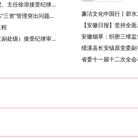
全椒县招商合作中心党组书记、主任徐溶接受纪律审查和监察调查
廉洁文化中国行丨碧水
芜湖繁昌：纵深推进农村集体“三资”管理突出问题专项整治
【安徽日报】坚持全面
征程
安徽烟草：织密三维监督
萧县龙城镇人大主席张祚利（副处级）接受纪律审查和监察调查
省委十一届十二次全会