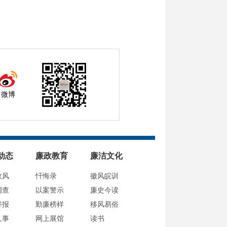
微博
动态
廉政教育
廉洁文化
政风
忏悔录
徽风皖训
调查
以案警示
廉史今读
举报
勤廉榜样
移风易俗
人事
网上展馆
读书