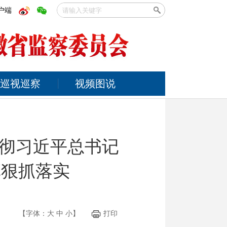
户端
巡视巡察
视频图说
彻习近平总书记
革狠抓落实
【字体：
大
中
小
】
打印