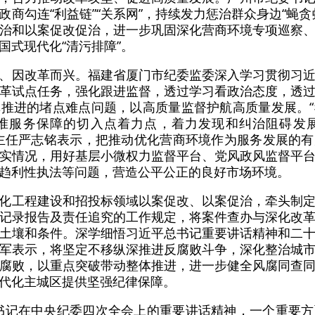
商勾连“利益链”“关系网”，持续发力惩治群众身边“蝇
治和以案促改促治，进一步巩固深化营商环境专项巡察
国式现代化“清污排障”。
、因改革而兴。福建省厦门市纪委监委深入学习贯彻习
革试点任务，强化跟进监督，透过学习看政治态度，透
推进的堵点难点问题，以高质量监督护航高质量发展。
准服务保障的切入点着力点，着力发现和纠治阻碍发
主任严志铭表示，把推动优化营商环境作为服务发展的
实情况，用好基层小微权力监督平台、党风政风监督平
趋利性执法等问题，营造公平公正的良好市场环境。
化工程建设和招投标领域以案促改、以案促治，牵头制
记录报告及责任追究的工作规定，将案件查办与深化改
土壤和条件。深学细悟习近平总书记重要讲话精神和二
军表示，将坚定不移纵深推进反腐败斗争，深化整治城
腐败，以重点突破带动整体推进，进一步健全风腐同查
代化主城区提供坚强纪律保障。
书记在中央纪委四次全会上的重要讲话精神，一个重要