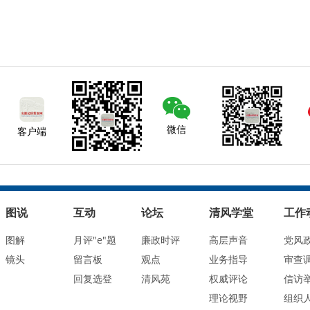
微信
客户端
图说
互动
论坛
清风学堂
工作
图解
月评"e"题
廉政时评
高层声音
党风
镜头
留言板
观点
业务指导
审查
回复选登
清风苑
权威评论
信访
理论视野
组织