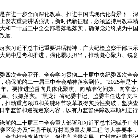
是在进一步全面深化改革、推进中国式现代化背景下，
上发表重要讲话强调，新时代新征程，必须坚持用改革
大和二十届三中全会部署落地落实，确保党始终成为中
致远。
落实习近平总书记重要讲话精神，广大纪检监察干部表
大局中思考和推进，强化履职担当，推动凝心聚力、锐
委四次全会召开。全会学习贯彻二十届中央纪委四次全
确保党的二十届三中全会精神落实到位。“2025年是‘
年。要推进监督向具体化聚焦、向精准化问效、向常态
改革、狠抓落实。”黑龙江省纪委书记、监委主任边学文
，推动重点领域和关键环节改革取得实质性突破，坚决
日常监督和巡视巡察内容，以有力监督保障改革顺利进行
绕党的二十届三中全会重大部署和习近平总书记赋予广
赛区筹办及“百县千镇万村高质量发展工程”等大事要事
，合力推动改革攻坚、促进高质量发展。广州市纪委书