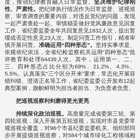
度，推动纪律教育融入日常监督。
坚决维护纪律刚
性、严肃性。
把纪律执行情况作为日常监督、巡视巡
察、审查调查的重要内容，对违反党纪的问题，发现
一起严肃查处一起。审慎稳妥做好党风廉政意见回复
工作，省纪委监委全年共回复意见1832人次，提出暂
缓或否定性意见23人次。制定问责工作指引，精准审
慎开展问责。
准确运用“四种形态”。
坚持实事求是、
依规依纪依法，全省纪检监察机关运用“四种形态”批
评教育和处理64439人次。其中，运用第一、二、
三、四种形态占比分别为69%、21.2%、4.3%、
5.5%。认真落实“三个区分开来”要求，常态化开展容
错纠错、澄清正名等工作，省纪委监委公开发布12起
典型案例，旗帜鲜明为担当者担当、为负责者负责。
把巡视巡察利剑磨得更光更亮
持续深化政治巡视。
高质量完成省委第三轮、第
四轮巡视，深入开展第五轮巡视，实现对市县党委常
规巡视全覆盖，对96个市县纪委监委机关、组织部同
步开展提级巡视巡察，对584个城市绿化工程领域相