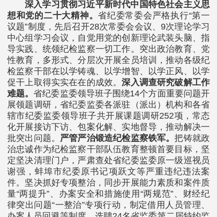
深入学习贯彻习近平新时代中国特色社会主义思
想和党的二十大精神。
省纪委常委会严格执行“第一
议题”制度，先后召开28次常委会会议、9次理论学习
中心组学习会议，自觉用党的创新理论武装头脑、指
导实践、统领纪检监察一切工作。突出政治教育、党
性教育，多形式、分层次开展全员培训，推动各级纪
检监察干部在以学铸魂、以学增智、以学正风、以学
促干上取得实实在在的成效。
深入调查研究破解工作
难题。
省纪委监委领导班子围绕14个方面重要问题开
展领题调研，省纪委监委各派驻（派出）机构和各省
辖市纪委监委领导班子共开展课题调研252项，常态
化开展接访下访、包案化解、实地督导，推动解决一
批突出问题。
严管严治锻造纪检监察铁军。
把铸就政
治忠诚作为纪检监察干部队伍教育整顿首要目标，坚
定坚决清理门户，严肃查处省纪委监委原一级巡视员
谢强，蚌埠市纪委原书记项跃文等严重违纪违法案
件。坚决抓好专项整治，同步开展能力素质和案件质
量“两提升”、办案安全和措施使用“两规范”、财经纪
律突出问题“一整治”专项行动，制定借用人员管理、
办案人员回避等制度。选聘24名省监委第二届特约监