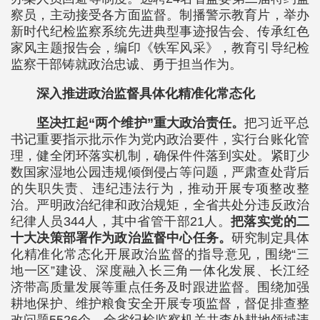
察员，主动接受各方面监督。制播警示教育片，举办
新时代纪检监察系统先进典型事迹报告会、传承红色
家风主题报告会，编印《铁军风采》，教育引导纪检
监察干部铸就政治忠诚、勇于担当作为。
深入推进政治监督具体化精准化常态化
坚决扛起“两个维护”重大政治责任。
把习近平总
书记重要指示批示作为党内政治要件，实行台账化管
理，健全闭环落实机制，确保件件落到实处。紧盯少
数国家湿地公园违规倾倒侵占等问题，严肃查处背后
的失职失责、违纪违法行为，推动开展专项整改整
治。严明政治纪律和政治规矩，全省共处分违反政治
纪律人员344人，其中省管干部21人。
把落实党的二
十大决策部署作为政治监督中心任务。
研究制定具体
化精准化常态化开展政治监督的指导意见，围绕“三
地一区”建设、深度融入长三角一体化发展、长江经
济带高质量发展等重点任务及时跟进监督。围绕加强
耕地保护、维护粮食安全开展专项监督，督促排查整