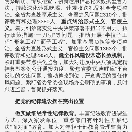
明察暗访、专项检查，创新运用信息化大数据监督方
法，持续深化违规吃喝、违规收送礼品礼金专项整
治。全省共查处享乐主义、奢靡之风问题2310个，批
评教育和处理3380人。
重点纠治形式主义、官僚主
义。
着力纠治落实党中央决策部署不担当不用力、执
行政策措施“一刀切”等问题，推动开展“半拉子工
程”“形象工程”“面子工程”、加重基层负担等专项整
治。全省共查处形式主义、官僚主义问题1363个，批
评教育和处理2354人。
健全作风建设常态长效机制。
紧盯重要节点强化监督，加大对违反中央八项规定精
神典型案例公开通报力度。聚焦省委“民声呼应”平台
反映的突出问题，推动整改到位，严查背后的责任作
风问题。紧盯省委常委会现场办公明确的事项，及时
跟进监督，督促抓好落实。
把党的纪律建设摆在突出位置
做实做细经常性纪律教育。
丰富纪法教育进课堂
方式，深入案发单位、重点部门有针对性开展纪
法“面对面”教育。加大对年轻干部教育管理监督力