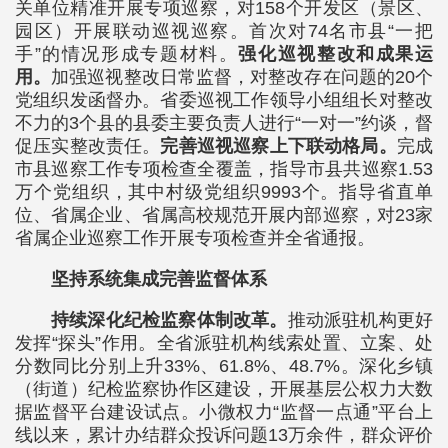
关单位精准开展专项巡察，对158个开发区（景区、
园区）开展联动巡视巡察。首次对74名市县“一把
手”的情况形成专题材料。
强化巡视整改和成果运
用。
加强巡视整改日常监督，对整改存在问题的20个
党组织发函督办。省委巡视工作领导小组组长对整改
不力的3个县的县委主要负责人进行“一对一”约谈，督
促压实整改责任。
完善巡视巡察上下联动格局。
完成
市县巡察工作专项检查全覆盖，指导市县共巡察1.53
万个党组织，其中村级党组织9993个。指导省直单
位、省属企业、省属高校规范开展内部巡察，对23家
省属企业巡察工作开展专项检查并全省通报。
坚持系统集成完善监督体系
持续深化纪检监察体制改革。
推动派驻机构更好
发挥“探头”作用。全省派驻机构线索处置、立案、处
分数同比分别上升33%、61.8%、48.7%。深化乡镇
（街道）纪检监察协作区建设，开展基层公权力大数
据监督平台建设试点。小微权力“监督一点通”平台上
线以来，累计办结群众投诉问题13万余件，群众评价