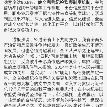
满意率达96.8%。
健全完善纪检监察制度机制。
完善
信访举报闭环管理等工作制度，出台信息查询平台使
用、职务犯罪案件证据合法性审查等制度规定，形成
制度成果27项。深入推进大数据、信息化建设，全面
建成全省纪检监察一体化工作平台，以科技赋能正风
肃纪反腐各项工作。
通报强调，经过全省上下共同努力，我省全面从
严治党和反腐败斗争持续发力，良好政治生态不断巩
固发展。但也必须清醒看到，全面从严治党还远未到
大功告成的时候，“四风”问题禁而未绝、反弹回潮隐
患犹存，反腐败斗争形势依然严峻复杂，腐败问题产
生的土壤和条件尚未根除。2024年是中华人民共和国
成立75周年，是实现“十四五”规划目标任务的关键一
年。全省各级纪检监察机关要更加紧密地团结在以习
近平同志为核心的党中央周围，深入学习贯彻习近平
总书记关于党的自我革命的重要思想，在中央纪委国
家监委和省委坚强领导下，牢记嘱托、忠诚履职，以
一往无前的奋斗姿态、永不懈怠的精神状态，纵深推
进全面从严治党、党风廉政建设和反腐败斗争，为在