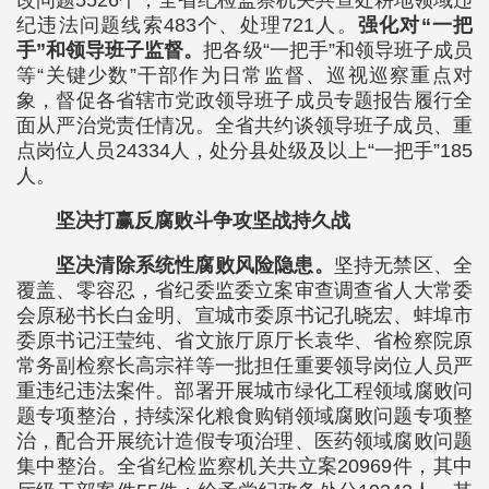
改问题5526个，全省纪检监察机关共查处耕地领域违
纪违法问题线索483个、处理721人。
强化对“一把
手”和领导班子监督。
把各级“一把手”和领导班子成员
等“关键少数”干部作为日常监督、巡视巡察重点对
象，督促各省辖市党政领导班子成员专题报告履行全
面从严治党责任情况。全省共约谈领导班子成员、重
点岗位人员24334人，处分县处级及以上“一把手”185
人。
坚决打赢反腐败斗争攻坚战持久战
坚决清除系统性腐败风险隐患。
坚持无禁区、全
覆盖、零容忍，省纪委监委立案审查调查省人大常委
会原秘书长白金明、宣城市委原书记孔晓宏、蚌埠市
委原书记汪莹纯、省文旅厅原厅长袁华、省检察院原
常务副检察长高宗祥等一批担任重要领导岗位人员严
重违纪违法案件。部署开展城市绿化工程领域腐败问
题专项整治，持续深化粮食购销领域腐败问题专项整
治，配合开展统计造假专项治理、医药领域腐败问题
集中整治。全省纪检监察机关共立案20969件，其中