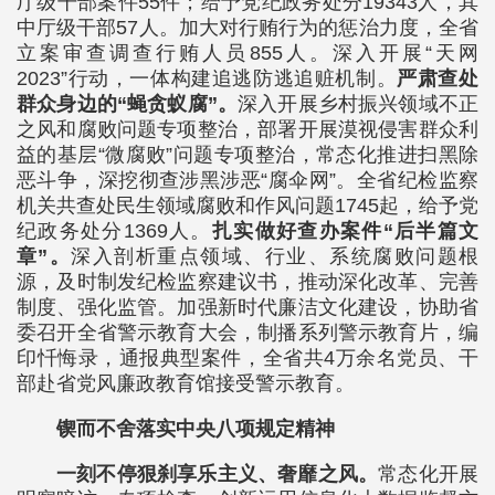
厅级干部案件55件；给予党纪政务处分19343人，其
中厅级干部57人。加大对行贿行为的惩治力度，全省
立案审查调查行贿人员855人。深入开展“天网
2023”行动，一体构建追逃防逃追赃机制。
严肃查处
群众身边的“蝇贪蚁腐”。
深入开展乡村振兴领域不正
之风和腐败问题专项整治，部署开展漠视侵害群众利
益的基层“微腐败”问题专项整治，常态化推进扫黑除
恶斗争，深挖彻查涉黑涉恶“腐伞网”。全省纪检监察
机关共查处民生领域腐败和作风问题1745起，给予党
纪政务处分1369人。
扎实做好查办案件“后半篇文
章”。
深入剖析重点领域、行业、系统腐败问题根
源，及时制发纪检监察建议书，推动深化改革、完善
制度、强化监管。加强新时代廉洁文化建设，协助省
委召开全省警示教育大会，制播系列警示教育片，编
印忏悔录，通报典型案件，全省共4万余名党员、干
部赴省党风廉政教育馆接受警示教育。
锲而不舍落实中央八项规定精神
一刻不停狠刹享乐主义、奢靡之风。
常态化开展