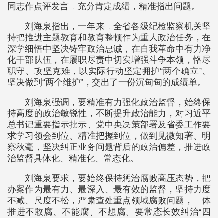
同志作点评发言，充分肯定成绩，精准指出问题。
刘海泉指出，一年来，全省各级纪检监察机关坚
持把推进主题教育和教育整顿作为重大政治任务，在
深学细悟中坚决铸牢政治忠诚，在自我革命中有力净
化干部队伍，在履职尽责中切实增强斗争本领，恪尽
职守、攻坚克难，以实际行动坚定拥护“两个确立”、
坚决做到“两个维护”，交出了一份沉甸甸的成绩单。
刘海泉强调，要精准有力强化政治监督，始终保
持高度的政治敏锐性，不断提升政治能力，对习近平
总书记重要指示批示、党中央决策部署及省委工作要
求学习领会到位、精准把握到位，做到见微知著、明
察秋毫，坚决纠正业务问题背后的政治偏差，推进政
治监督具体化、精准化、常态化。
刘海泉要求，要始终保持惩治腐败高压态势，把
办案作为最有力、最深入、最有效的监督，坚持力度
不减、尺度不松，严肃查处重点领域腐败问题，一体
推进不敢腐、不能腐、不想腐。要常态长效纠治“四