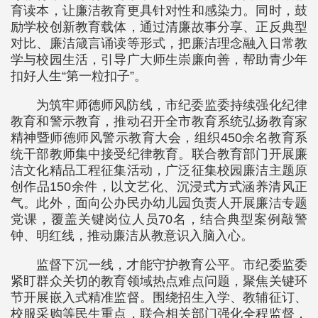
育读本，让廉洁教育更具针对性和感染力。同时，鼓
励学校创新教育载体，通过清廉故事分享、正反典型
对比、廉洁箴言诵读等形式，把廉洁理念融入日常教
学与校园生活，引导广大师生崇廉向善，帮助青少年
扣好人生“第一粒扣子”。
为筑牢师德师风防线，市纪委监委持续强化纪律
教育和警示教育，推动召开全市教育系统弘扬教育家
精神暨师德师风警示教育大会，组织450余名教育系
统干部教师集中接受纪律教育。联合教育部门开展廉
洁文化精品工程征集活动，广泛征集校园廉洁主题原
创作品150余件，以文艺化、沉浸式方式涵养清风正
气。此外，面向公办民办幼儿园负责人开展廉洁专题
党课，覆盖关键岗位人员70名，结合典型案例敲警
钟、明红线，推动廉洁从教意识入脑入心。
监督下沉一线，才能守护教育公平。市纪委监委
紧盯群众关切的教育领域热点难点问题，聚焦关键环
节开展嵌入式精准监督。围绕招生入学、教辅征订、
校服采购等民生重点，联合相关部门强化全程监督，