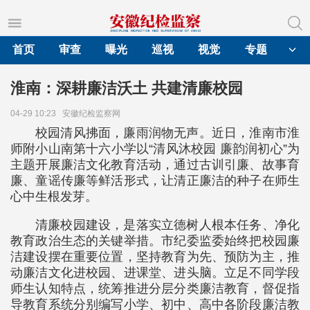
首页
审查
曝光
巡视
视觉
专题
淮南：深耕廉洁沃土 共建清廉校园
04-29 10:23
安徽纪检监察网
校园清风拂面，廉雨润物无声。近日，淮南市淮
师附小山南第十六小学以“清风沐校园 廉韵润初心”为
主题开展廉洁文化教育活动，通过古训引廉、故事育
廉、童谣传廉等鲜活形式，让清正廉洁的种子在师生
心中生根发芽。
清廉校园建设，是落实立德树人根本任务、净化
教育政治生态的关键举措。市纪委监委始终把校园廉
洁建设摆在重要位置，坚持教育为先、预防为主，推
动廉洁文化进校园、进课堂、进头脑。立足不同学段
师生认知特点，统筹推进分层分类廉洁教育，督促指
导教育系统分别编写小学、初中、高中各阶段廉洁教