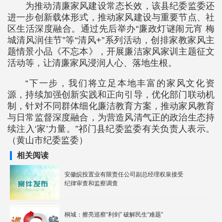
为推动清廉家风建设常态长效，该县纪委监委还
进一步创新载体形式，推动家风建设与重要节点、社
区生活深度融合。通过先后举办“廉政灯谜闹元宵 梅
城清风润佳节”等“清风+”系列活动，创排家教家风主
题情景小品《不忘本》，开展廉洁家风家训主题征文
活动等，让清廉家风浸润人心、落地生根。
“下一步，我们将立足本地丰富的家风文化资
源，持续加强创新实践和正向引导，优化部门联动机
制，针对不同群体细化廉洁教育方案，推动家风教育
与日常监督深度融合，为营造风清气正的政治生态持
续注入‘家’力量。”祁门县纪委监委有关负责人表示。
（黄山市纪委监委）
相关阅读
安徽皖投置业有限责任公司副总经理权泉接受
纪律审查和监察调查
桐城：擦亮巡察“利剑” 破解民生“难题”