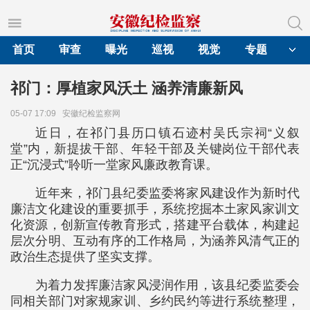
首页
审查
曝光
巡视
视觉
专题
祁门：厚植家风沃土 涵养清廉新风
05-07 17:09
安徽纪检监察网
近日，在祁门县历口镇石迹村吴氏宗祠“义叙
堂”内，新提拔干部、年轻干部及关键岗位干部代表
正“沉浸式”聆听一堂家风廉政教育课。
近年来，祁门县纪委监委将家风建设作为新时代
廉洁文化建设的重要抓手，系统挖掘本土家风家训文
化资源，创新宣传教育形式，搭建平台载体，构建起
层次分明、互动有序的工作格局，为涵养风清气正的
政治生态提供了坚实支撑。
为着力发挥廉洁家风浸润作用，该县纪委监委会
同相关部门对家规家训、乡约民约等进行系统整理，