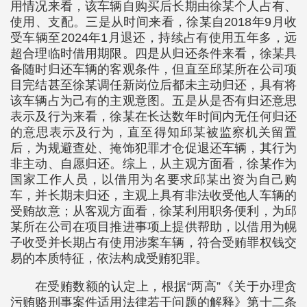
用情况来看，该车辆自购买后长期由徐某个人占有、
使用、支配。三是从时间来看，徐某自2018年9月收
受车辆至2024年1月退还，持续占有使用五年多，远
超合理临时借用期限。四是从归还条件来看，徐某具
备随时归还车辆的客观条件，但直至邱某所在公司项
目完结甚至徐某调任新岗位后都未主动归还，具有将
该车辆占为己有的主观意图。五是从是否有归还意思
表示及行为来看，徐某在长达数年时间内无任何归还
的意思表示及行为，直至得知邱某被监察机关留置
后，为规避查处、掩饰犯罪才仓促退还车辆，其行为
非主动、自愿归还。综上，从主观方面看，徐某作为
国家工作人员，以借用为名要求邱某出资为自己购
车，并长期未归还，主观上具有非法收受他人车辆的
受贿故意；从客观方面看，徐某利用职务便利，为邱
某所在公司在项目推进事项上提供帮助，以借用为幌
子收受并长期占有使用涉案车辆，符合受贿罪权钱交
易的本质特征，依法构成受贿犯罪。
在受贿数额的认定上，根据“两高”《关于办理贪
污贿赂刑事案件适用法律若干问题的解释》第十二条