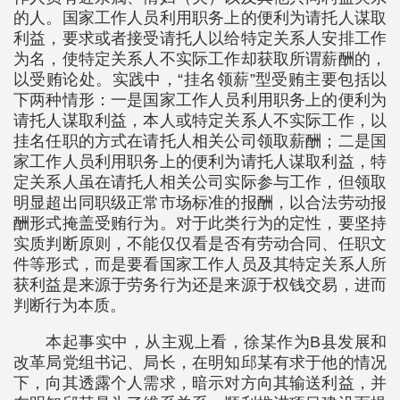
的人。国家工作人员利用职务上的便利为请托人谋取
利益，要求或者接受请托人以给特定关系人安排工作
为名，使特定关系人不实际工作却获取所谓薪酬的，
以受贿论处。实践中，“挂名领薪”型受贿主要包括以
下两种情形：一是国家工作人员利用职务上的便利为
请托人谋取利益，本人或特定关系人不实际工作，以
挂名任职的方式在请托人相关公司领取薪酬；二是国
家工作人员利用职务上的便利为请托人谋取利益，特
定关系人虽在请托人相关公司实际参与工作，但领取
明显超出同职级正常市场标准的报酬，以合法劳动报
酬形式掩盖受贿行为。对于此类行为的定性，要坚持
实质判断原则，不能仅仅看是否有劳动合同、任职文
件等形式，而是要看国家工作人员及其特定关系人所
获利益是来源于劳务行为还是来源于权钱交易，进而
判断行为本质。
本起事实中，从主观上看，徐某作为B县发展和
改革局党组书记、局长，在明知邱某有求于他的情况
下，向其透露个人需求，暗示对方向其输送利益，并