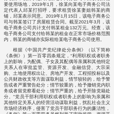
要使用场地，2019年1月，徐某向某电子商务公司法
定代表人邱某打招呼，要求租赁徐某妻姐韩某的商
铺，邱某表示同意。2019年1月15日，该电子商务公
司与韩某签订了房屋租赁合同。截至2021年3月，该
电子商务公司共计支付韩某租金132万元。经查，该
电子商务公司支付给韩某的租金在正常市场价格范围
内，韩某的商铺亦实际租给某电子商务公司使用。
根据《中国共产党纪律处分条例》（以下简称
《条例》）第一百零四条规定，“利用职权或者职务
上的影响，为配偶、子女及其配偶等亲属和其他特定
关系人在审批监管、资源开发、金融信贷、大宗采
购、土地使用权出让、房地产开发、工程招投标以及
公共财政收支等方面谋取利益，情节较轻的，给予警
告或者严重警告处分；情节较重的，给予撤销党内职
务或者留党察看处分；情节严重的，给予开除党籍处
分。”党员干部利用职权或者职务上的影响为亲属和
其他特定关系人的经营活动谋取利益，扰乱社会主义
市场经济秩序，侵害了党员干部职务行为的廉洁性，