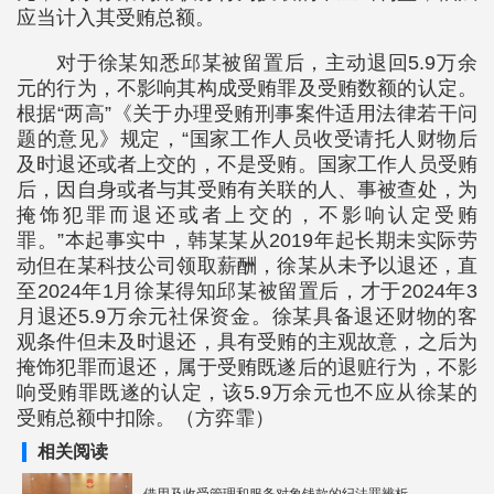
应当计入其受贿总额。
对于徐某知悉邱某被留置后，主动退回5.9万余
元的行为，不影响其构成受贿罪及受贿数额的认定。
根据“两高”《关于办理受贿刑事案件适用法律若干问
题的意见》规定，“国家工作人员收受请托人财物后
及时退还或者上交的，不是受贿。国家工作人员受贿
后，因自身或者与其受贿有关联的人、事被查处，为
掩饰犯罪而退还或者上交的，不影响认定受贿
罪。”本起事实中，韩某某从2019年起长期未实际劳
动但在某科技公司领取薪酬，徐某从未予以退还，直
至2024年1月徐某得知邱某被留置后，才于2024年3
月退还5.9万余元社保资金。徐某具备退还财物的客
观条件但未及时退还，具有受贿的主观故意，之后为
掩饰犯罪而退还，属于受贿既遂后的退赃行为，不影
响受贿罪既遂的认定，该5.9万余元也不应从徐某的
受贿总额中扣除。（方弈霏）
相关阅读