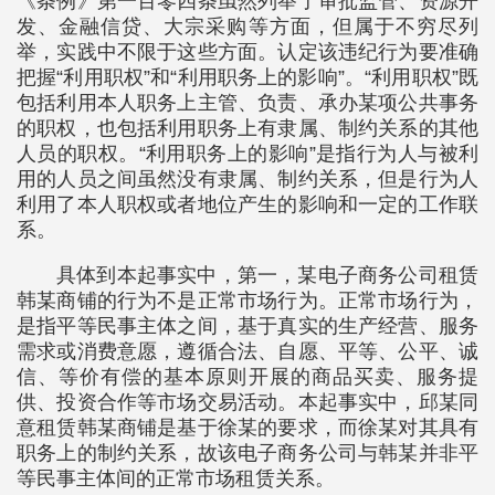
《条例》第一百零四条虽然列举了审批监管、资源开
发、金融信贷、大宗采购等方面，但属于不穷尽列
举，实践中不限于这些方面。认定该违纪行为要准确
把握“利用职权”和“利用职务上的影响”。“利用职权”既
包括利用本人职务上主管、负责、承办某项公共事务
的职权，也包括利用职务上有隶属、制约关系的其他
人员的职权。“利用职务上的影响”是指行为人与被利
用的人员之间虽然没有隶属、制约关系，但是行为人
利用了本人职权或者地位产生的影响和一定的工作联
系。
具体到本起事实中，第一，某电子商务公司租赁
韩某商铺的行为不是正常市场行为。正常市场行为，
是指平等民事主体之间，基于真实的生产经营、服务
需求或消费意愿，遵循合法、自愿、平等、公平、诚
信、等价有偿的基本原则开展的商品买卖、服务提
供、投资合作等市场交易活动。本起事实中，邱某同
意租赁韩某商铺是基于徐某的要求，而徐某对其具有
职务上的制约关系，故该电子商务公司与韩某并非平
等民事主体间的正常市场租赁关系。