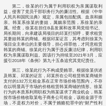
第二，徐某的行为属于利用职权为亲属谋取利
益，侵害了党员干部职务行为的廉洁性。根据《中华
人民共和国民法典》规定，亲属包括配偶、血亲和姻
亲。韩某系徐某的妻姐，属姻亲范围，系徐某的亲
属。经查，徐某在担任B县发展和改革局党组书记、
局长期间，向承建该局项目的邱某打招呼，要求租赁
其妻姐韩某的商铺。根据邱某证言，其考虑到徐某为
项目业主单位的主要领导，担心得罪他，才同意租赁
韩某的商铺。徐某此行为属于违反廉洁纪律，利用职
权为亲属谋取利益。因该行为持续至2021年3月，应
援引2018年《条例》第九十五条追究其党纪责任。
第三，徐某此行为不构成受贿罪。根据徐某供述
及韩某、邱某的证言，邱某所在公司租赁韩某商铺并
支付的132万元租金系在正常市场价格范围内，不存
在以明显高于市场的价格租赁韩某商铺的情形。徐某
行为的本质系利用职权为韩某谋求了商业机会，韩某
按市场价格收取某电子商务公司租金，该租金源于市
场，不是权力对价，不属于贿赂犯罪中的“财产性利