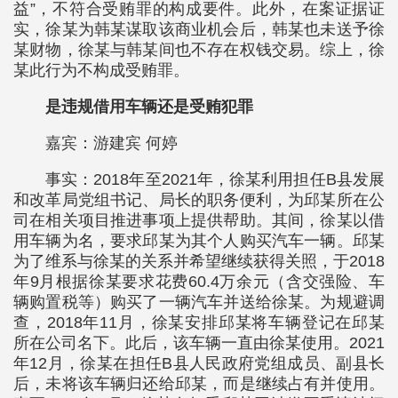
益”，不符合受贿罪的构成要件。此外，在案证据证
实，徐某为韩某谋取该商业机会后，韩某也未送予徐
某财物，徐某与韩某间也不存在权钱交易。综上，徐
某此行为不构成受贿罪。
是违规借用车辆还是受贿犯罪
嘉宾：游建宾 何婷
事实：2018年至2021年，徐某利用担任B县发展
和改革局党组书记、局长的职务便利，为邱某所在公
司在相关项目推进事项上提供帮助。其间，徐某以借
用车辆为名，要求邱某为其个人购买汽车一辆。邱某
为了维系与徐某的关系并希望继续获得关照，于2018
年9月根据徐某要求花费60.4万余元（含交强险、车
辆购置税等）购买了一辆汽车并送给徐某。为规避调
查，2018年11月，徐某安排邱某将车辆登记在邱某
所在公司名下。此后，该车辆一直由徐某使用。2021
年12月，徐某在担任B县人民政府党组成员、副县长
后，未将该车辆归还给邱某，而是继续占有并使用。