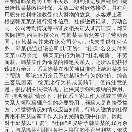
在明知邱某是为了维系关系、顺利推进项目建设而提
出给韩某某缴纳社保、发放工资时欣然接受，具有利
用职务便利非法收受他人财物的故意。从客观上看，
根据韩某某的银行流水信息、社保缴费记录、劳动合
同、公司考勤情况等书证及相关证人证言证实，邱某
实际控制的某科技公司与韩某某虽然签订了劳动合
同，但韩某某并未在该公司劳动，也未提供任何劳
务，邱某仍通过该公司以“工资”、“社保”名义支付韩
某某16万余元，韩某某的行为属于“挂名领薪”、不劳
而获。韩某某作为徐某的特定关系人，之所以能获得
该16万余元，系因徐某在相关项目推进上给邱某提供
了帮助，即该16万余元系徐某职务行为的对价。综合
主客观因素，徐某此行为构成受贿罪。值得注意的
是，根据相关法律法规，社保属于强制缴纳的费用。
在“挂名领薪”情形下，社保系国家工作人员或其特定
关系人领取薪酬产生的必要费用，领薪人是直接受益
方，对缴费情况知情或应当知情，行贿人缴纳的社保
费用不应从国家工作人员的受贿数额中扣除。因此，
对于邱某以“工资”、“社保”名义给予韩某某的16万余
元，均系徐某利用职务行为换取的不正当利益，依法