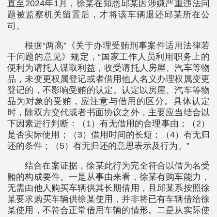
直至2024年1月，徐某在知悉邱某因涉嫌严重违法问
题被监察机关留置后，才将该车辆退还邱某所在公
司。
根据“两高”《关于办理受贿刑事案件适用法律若
干问题的意见》规定，“国家工作人员利用职务上的
便利为请托人谋取利益，收受请托人房屋、汽车等物
品，未变更权属登记或者借用他人名义办理权属变更
登记的，不影响受贿的认定。认定以房屋、汽车等物
品为对象的受贿，应注意与借用的区分。具体认定
时，除双方交代或者书面协议之外，主要应当结合以
下因素进行判断：（1）有无借用的合理事由；（2）
是否实际使用；（3）借用时间的长短；（4）有无归
还的条件；（5）有无归还的意思表示及行为。”
结合在案证据，徐某此行为完全符合以借为名受
贿的构成要件。一是从事由来看，徐某有购车能力，
无需由他人购买车辆供其长期借用，且邱某系按照徐
某要求购买车辆供徐某使用，并非将已有车辆借给徐
某使用，不符合正常借用车辆的情形。二是从实际使