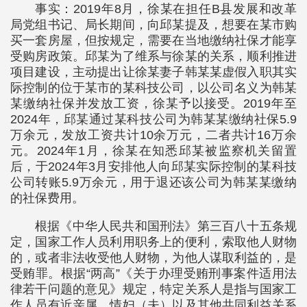
事实：2019年8月，徐某在担任B县发展和改革
局党组书记、局长期间，向邱某提及，想要在某市购
买一套房屋，但按规定，需要在当地缴纳社保才能享
受购房政策。邱某为了维系与徐某的关系，顺利推进
项目建设，主动提出让徐某妻子韩某某虚假入职其实
际控制的位于某市的某科技公司，以公司名义为韩某
某缴纳社保并发放工资，徐某予以接受。2019年至
2024年，邱某通过某科技公司为韩某某缴纳社保5.9
万余元，发放工资共计10余万元，二者共计16万余
元。2024年1月，徐某在知悉邱某被监察机关留置
后，于2024年3月安排他人向邱某实际控制的某科技
公司转账5.9万余元，用于退还该公司为韩某某缴纳
的社保费用。
根据《中华人民共和国刑法》第三百八十五条规
定，国家工作人员利用职务上的便利，索取他人财物
的，或者非法收受他人财物，为他人谋取利益的，是
受贿罪。根据“两高”《关于办理受贿刑事案件适用法
律若干问题的意见》规定，特定关系人是指与国家工
作人员有近亲属、情妇（夫）以及其他共同利益关系