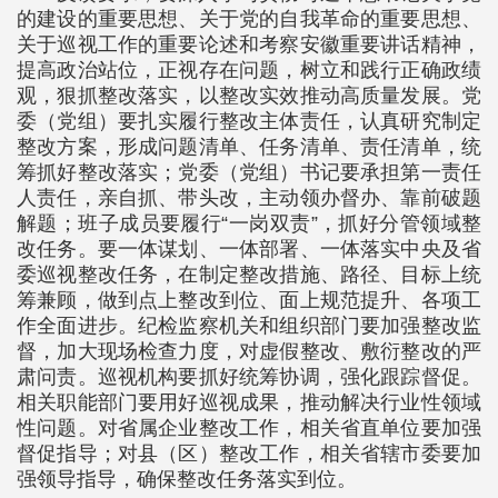
的建设的重要思想、关于党的自我革命的重要思想、
关于巡视工作的重要论述和考察安徽重要讲话精神，
提高政治站位，正视存在问题，树立和践行正确政绩
观，狠抓整改落实，以整改实效推动高质量发展。党
委（党组）要扎实履行整改主体责任，认真研究制定
整改方案，形成问题清单、任务清单、责任清单，统
筹抓好整改落实；党委（党组）书记要承担第一责任
人责任，亲自抓、带头改，主动领办督办、靠前破题
解题；班子成员要履行“一岗双责”，抓好分管领域整
改任务。要一体谋划、一体部署、一体落实中央及省
委巡视整改任务，在制定整改措施、路径、目标上统
筹兼顾，做到点上整改到位、面上规范提升、各项工
作全面进步。纪检监察机关和组织部门要加强整改监
督，加大现场检查力度，对虚假整改、敷衍整改的严
肃问责。巡视机构要抓好统筹协调，强化跟踪督促。
相关职能部门要用好巡视成果，推动解决行业性领域
性问题。对省属企业整改工作，相关省直单位要加强
督促指导；对县（区）整改工作，相关省辖市委要加
强领导指导，确保整改任务落实到位。