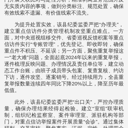
无实质内容的事项，做到分类标注、规范处置，确保
有效线索不遗漏、有价值线索不流失。
为提升处置实效，该县纪委监委严把“办理关”，
建立重点信访件分类管理机制攻坚重点难点。一方
面，对中央巡视组移交件、省委巡视反馈积案等重点
信访件实行“专账管理”，优先登记、即收即转，确保
重点件不积压、不延误；另一方面，聚焦重复举报这
一“老大难”问题，全面起底2024年以来的重复举报，
逐件梳理反映问题、办理情况及责任单位等，建立动
态工作台账，由班子成员带头包案、复查复核、约访
下访，逐件攻坚、逐案销号。经过持续用力，全县重
复举报数量连续四年同比下降20%以上，降至历年最
低值。
此外，该县纪委监委严把“出口关”，严控办理质
量，确保办理结果经得起检验。建立“室组”联审机
制，组织纪检监察室、案件审理室、派驻机构等部
门，对重点信访举报案件开展质量“会诊”。通过集体