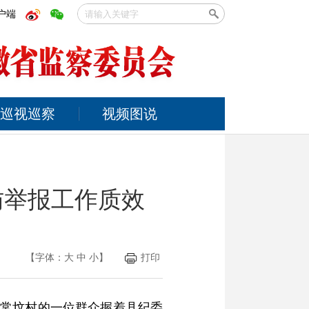
户端
巡视巡察
视频图说
访举报工作质效
【字体：
大
中
小
】
打印
镇常坟村的一位群众握着县纪委