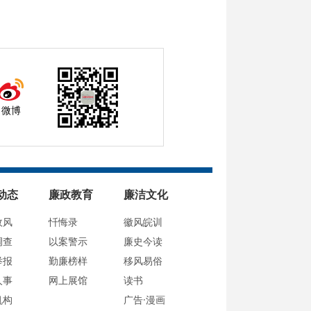
微博
动态
廉政教育
廉洁文化
政风
忏悔录
徽风皖训
调查
以案警示
廉史今读
举报
勤廉榜样
移风易俗
人事
网上展馆
读书
机构
广告·漫画