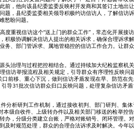
此前，他向该县纪委监委反映村开发商和其签订土地出
问题，县纪委监委相关领导积极约访信访人，了解信访
难愁盼问题。
高度重视信访这个“送上门的群众工作”，常态化开展接
，积极协调解决信访人提出的相关诉求，确保合理诉求
业务、部门管诉求、属地管稳控的信访工作合力。让群
源头治理与过程把控相结合。通过持续加大纪检监察机
理信访举报流程及相关规定，引导群众有序理性反映问题
”，关口前移、重心下沉，做到信访矛盾发现在早、防范在
份，引导31批次信访群众归口反映问题，处理复杂信访矛盾
报件分析研判工作机制，通过接收初判、部门研判、集体
。对本级自收件、上级转办件以及相关部门移送的检举控
转办，分级分类建立台账，严格对账销号、闭环管理。
到及时规范处理，群众的合理合法诉求及时解决。今年
。