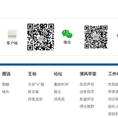
微信
客户端
图说
互动
论坛
清风学堂
工作
图解
月评"e"题
廉政时评
高层声音
党风
镜头
留言板
观点
业务指导
审查
回复选登
清风苑
权威评论
信访
理论视野
组织
派驻