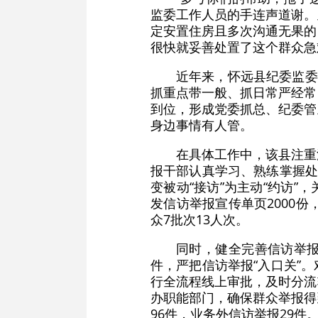
监委工作人员的手连声道谢。
定安置住房且多次沟通无果的
很快就妥善处置了这个群众急
近年来，怀远县纪委监委
抓重点带一般、抓日常严经常
到位，形成党委抓总、纪委管
身边事情有人管。
在具体工作中，该县注重
报干部认真学习、熟练掌握处
变被动“接访”为主动“约访
发信访举报宣传单页2000
众7批次13人次。
同时，健全完善信访举
件，严把信访举报“入口关”
行全流程线上审批，及时分流
办职能部门，确保群众举报得
96件，业务外信访举报29件