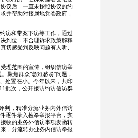
让协议后，一直未按照协议的约
诉求并帮助对接属地党委政府，
访约访和带案下访等工作，通过
解决到位，不合理诉求政策解释
众真切感受到反映问题有人听、
关受理范围的宣传，组织信访举
。聚焦群众“急难愁盼”问题，
先、处置在小。今年以来，共印
11批次，公开接访约访信访群
评判，精准分流业务内外信访
告件逐件录入检举举报平台，实
对接收的业务外信访事项发函转
以来，分流转办业务内信访举报