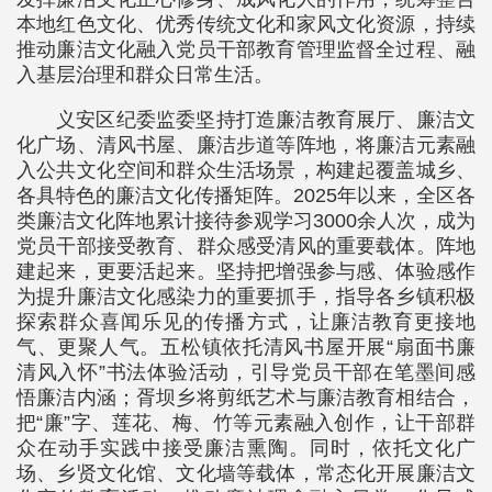
本地红色文化、优秀传统文化和家风文化资源，持续
推动廉洁文化融入党员干部教育管理监督全过程、融
入基层治理和群众日常生活。
义安区纪委监委坚持打造廉洁教育展厅、廉洁文
化广场、清风书屋、廉洁步道等阵地，将廉洁元素融
入公共文化空间和群众生活场景，构建起覆盖城乡、
各具特色的廉洁文化传播矩阵。2025年以来，全区各
类廉洁文化阵地累计接待参观学习3000余人次，成为
党员干部接受教育、群众感受清风的重要载体。阵地
建起来，更要活起来。坚持把增强参与感、体验感作
为提升廉洁文化感染力的重要抓手，指导各乡镇积极
探索群众喜闻乐见的传播方式，让廉洁教育更接地
气、更聚人气。五松镇依托清风书屋开展“扇面书廉
清风入怀”书法体验活动，引导党员干部在笔墨间感
悟廉洁内涵；胥坝乡将剪纸艺术与廉洁教育相结合，
把“廉”字、莲花、梅、竹等元素融入创作，让干部群
众在动手实践中接受廉洁熏陶。同时，依托文化广
场、乡贤文化馆、文化墙等载体，常态化开展廉洁文