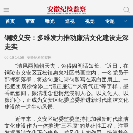
首页
审查
曝光
巡视
视觉
专题
铜陵义安：多维发力推动廉洁文化建设走深
走实
06-16 14:56
安徽纪检监察网
“清风两袖朝天去，免得闾阎话短长。”近日，在
铜陵市义安区五松镇惠泉社区书画室内，一名党员干
部挥毫落墨，将这句廉洁诗句题写在素白团扇上。一
把把团扇徐徐添上“清正廉洁”“风清气正”等字样，墨
香氤氲间，廉洁理念也悄然浸润人心。以文化人、以
廉润心，正成为义安区纪委监委推进新时代廉洁文化
建设的一道生动风景。
近年来，义安区纪委监委坚持把加强新时代廉洁
文化建设作为一体推进“三不腐”的基础性工程，注重
发挥廉洁文化正心修身、成风化人的作用，统筹整合