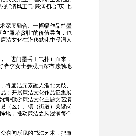
“清风正气·廉润初心”庆“七
艺术深度融合。一幅幅作品笔墨
含“廉荣贪耻”的价值导向，也
让廉洁文化在潜移默化中浸润人
展，一进门墨香正气扑面而来，
好者李女士参观后深有感触地
牌，将廉洁元素融入淮北大鼓、
作品；开展廉洁文化作品征集展
韵满相城”廉洁文化主题文艺演
、县（区）、镇（街道）关键岗
等阵地，推动廉洁之风浸润每个
群众喜闻乐见的书法艺术，把廉