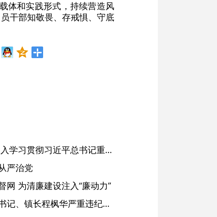
播载体和实践形式，持续营造风
党员干部知敬畏、存戒惧、守底
省委常委会会议强调 深入学习贯彻习近平总书记重要讲话精神 以高质量党建引领高质量发展 梁言顺主持并讲话
从严治党
网 为清廉建设注入“廉动力”
绩溪县长安镇原党委副书记、镇长程枫华严重违纪违法被开除党籍和公职