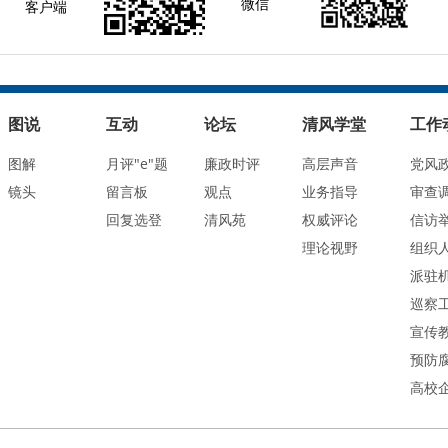
微信
客户端
图说
互动
论坛
清风学堂
工作
图解
月评"e"题
廉政时评
高层声音
党风
镜头
留言板
观点
业务指导
审查
回复选登
清风苑
权威评论
信访
理论视野
组织
派驻
巡察
宣传
预防
高校