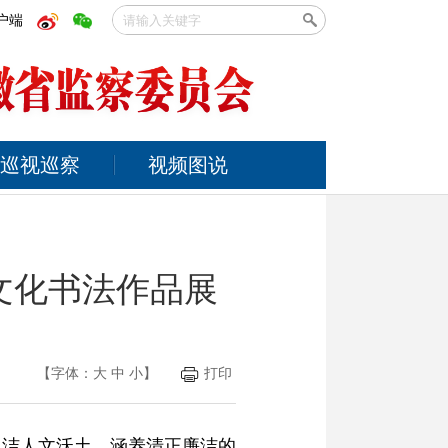
户端
巡视巡察
视频图说
文化书法作品展
【字体：
大
中
小
】
打印
尚洁人文沃土、涵养清正廉洁的