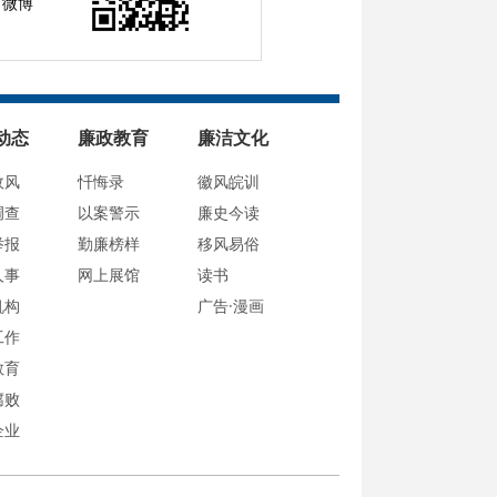
微博
动态
廉政教育
廉洁文化
政风
忏悔录
徽风皖训
调查
以案警示
廉史今读
举报
勤廉榜样
移风易俗
人事
网上展馆
读书
机构
广告·漫画
工作
教育
腐败
企业