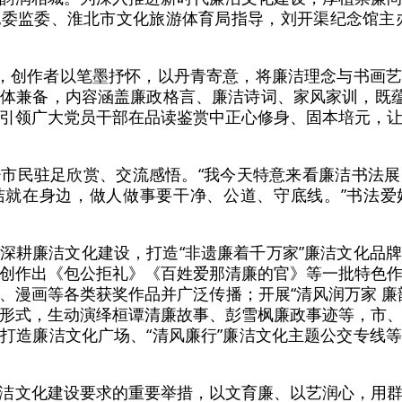
委监委、淮北市文化旅游体育局指导，刘开渠纪念馆主办的
。
题，创作者以笔墨抒怀，以丹青寄意，将廉洁理念与书画
体兼备，内容涵盖廉政格言、廉洁诗词、家风家训，既蕴
引领广大党员干部在品读鉴赏中正心修身、固本培元，
市民驻足欣赏、交流感悟。“我今天特意来看廉洁书法
洁就在身边，做人做事要干净、公道、守底线。”书法爱
深耕廉洁文化建设，打造“非遗廉着千万家”廉洁文化品
创作出《包公拒礼》《百姓爱那清廉的官》等一批特色
、漫画等各类获奖作品并广泛传播；开展“清风润万家 廉
形式，生动演绎桓谭清廉故事、彭雪枫廉政事迹等，市
打造廉洁文化广场、“清风廉行”廉洁文化主题公交专线
洁文化建设要求的重要举措，以文育廉、以艺润心，用