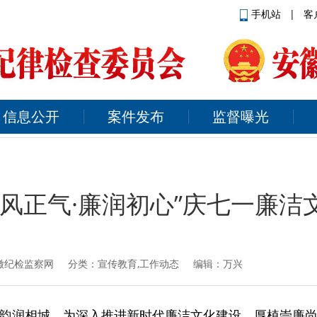
手机站
|
客
信息公开
案件发布
监督曝光
清风正气·廉润初心”庆七一廉洁
徽纪检监察网
分类：宣传教育,工作动态 编辑：万兴
韵润相城。为深入推进新时代廉洁文化建设，厚植崇廉