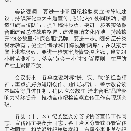
会议强调，要进一步巩固纪检监察宣传阵地建
设，持续深化重大主题宣传，强化内外协同联动，锻
造过硬宣传队伍，提升稿件质效。要进一步夯实清廉
合肥建设总体战略格局，建强廉洁文化阵地，持续擦
亮“包公故里·清廉合肥”品牌。要进一步加强分层分类
警示教育，健全忏悔录和忏悔视频“两库”，在以案示
警上求实求效。要进一步筑牢舆情管控防线，建立24
小时监测机制，落实“黄金一小时”处置原则，在严防
严控上紧抓不放。
会议要求，各单位要对标“拼、实、敢”的担当精
神，重点抓好微短剧创作、通讯员培训、警示教育读
本编发等具体任务，确保“包公故里·清廉合肥”品牌影
响力持续提升，推动全市纪检监察宣传工作实现新突
破。
各县（市、区）纪委监委分管或协管宣传工作同
志、宣传部主要负责同志，各开发区分管或协管宣传
工作同志，相关派驻纪检监察组、市属企事业单位纪