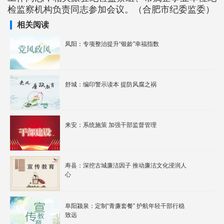
检监察机构负责同志参加会议。（合肥市纪委监委）
相关阅读
凤阳：专项整治提升“银龄”幸福指数
舒城：编印警示读本 提防风腐之祸
来安：系统施策 加强干部监督管理
寿县：深挖古城廉洁因子 推动廉洁文化浸润人
心
阜阳颍泉：定制“青廉套餐” 护航年轻干部行稳
致远