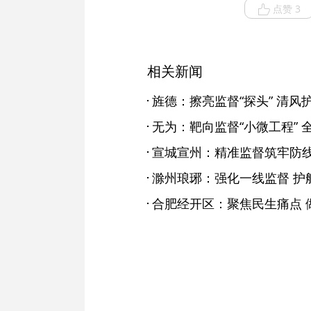
点赞 3
相关新闻
旌德：擦亮监督“探头” 清风
无为：靶向监督“小微工程” 全
宣城宣州：精准监督筑牢防线
滁州琅琊：强化一线监督 护
合肥经开区：聚焦民生痛点 