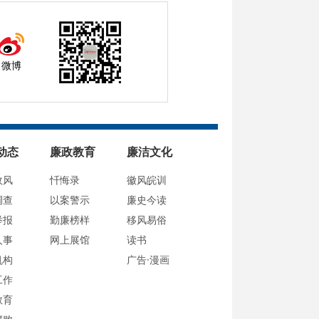
微博
动态
廉政教育
廉洁文化
政风
忏悔录
徽风皖训
调查
以案警示
廉史今读
举报
勤廉榜样
移风易俗
人事
网上展馆
读书
机构
广告·漫画
工作
教育