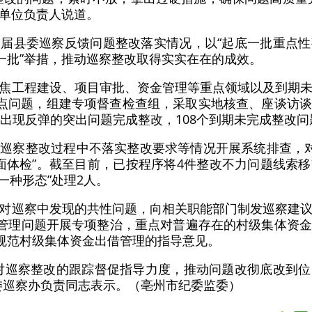
单位负责人说道。
届县委巡察反馈问题整改落实情况，以“起底一批重点
个一批”举措，推动巡察整改取得实实在在的成效。
焦工程建设、项目审批、资金管理等重点领域以及到期
重点问题，组建专项督查检查组，采取实地核查、座谈访
至出现反弹的突出问题完成整改，108个到期未完成整改问
巡察整改过程中不落实整改要求等情况开展系统排查，
全面体检”。截至目前，已按程序将4件整改不力问题线索
一种形态”处理2人。
对巡察中发现的共性问题，向相关职能部门制发巡察建
”管理问题开展专项整治，重点对普遍存在的村级集体资
台规范村级集体资金出借管理的指导意见。
对巡察整改的跟踪督促指导力度，推动问题改彻底改到
委巡察办负责同志表示。（亳州市纪委监委）