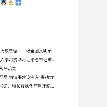
红土濉溪扬清风 文明薪火映忠诚——记全国文明单位、安徽省濉溪县纪委监委
省委常委会会议强调 深入学习贯彻习近平总书记重要讲话精神 以高质量党建引领高质量发展 梁言顺主持并讲话
从严治党
网 为清廉建设注入“廉动力”
绩溪县长安镇原党委副书记、镇长程枫华严重违纪违法被开除党籍和公职