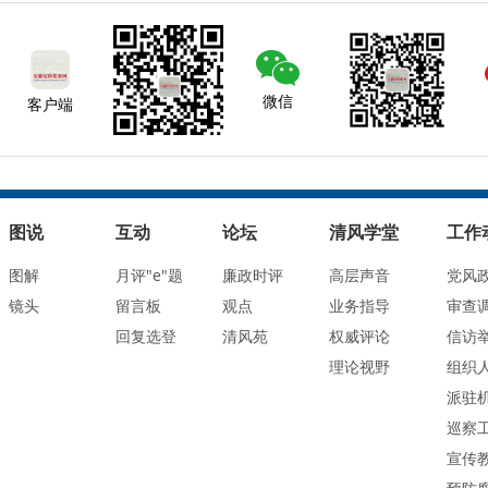
微信
客户端
图说
互动
论坛
清风学堂
工作
图解
月评"e"题
廉政时评
高层声音
党风
镜头
留言板
观点
业务指导
审查
回复选登
清风苑
权威评论
信访
理论视野
组织
派驻
巡察
宣传