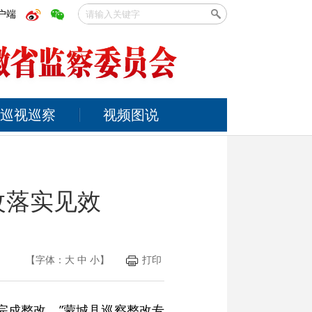
户端
巡视巡察
视频图说
改落实见效
【字体：
大
中
小
】
打印
完成整改。”蒙城县巡察整改专