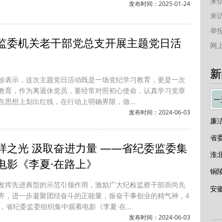
来
发布时间：2025-01-24
来
举报
监委机关老干部党总支开展主题党日活
网
新
纷表示，这次主题党日活动既是一场党纪学习教育，更是一次
教育，作为离退休党员，要经常对照初心使命，认真学习党章
一
在思想上划出红线，在行动上明确界限，做...
发布时间：2024-06-03
廉
省
样之光 汲取奋进力量 ——省纪委监委集
淮北
电影《李夏·在路上》
发挥先进典型的示范引领作用，激励广大纪检监察干部崇尚先
齐，进一步凝聚团结奋斗的正能量，振奋干事创业的精气神，4
，省纪委监委组织集中观看电影《李夏·在...
发布时间：2024-06-03