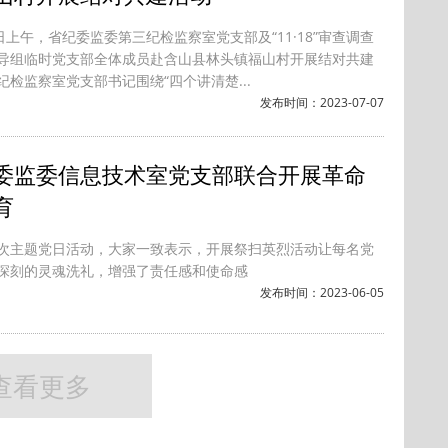
9日上午，省纪委监委第三纪检监察室党支部及“11·18”审查调查
导组临时党支部全体成员赴含山县林头镇福山村开展结对共建
纪检监察室党支部书记围绕“四个讲清楚...
发布时间：2023-07-07
委监委信息技术室党支部联合开展革命
育
次主题党日活动，大家一致表示，开展祭扫英烈活动让每名党
深刻的灵魂洗礼，增强了责任感和使命感
发布时间：2023-06-05
查看更多