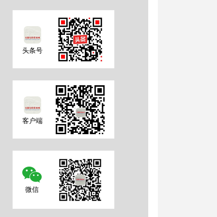
头条号
客户端
微信