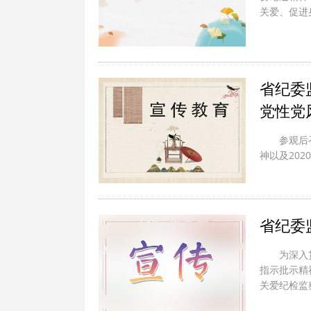
关爱、促进
省纪委
党性党
参观后
神以及20
省纪委
为深入
指示批示精
关爱纪检监察