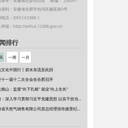
信请寄：安徽省纪委信访室 邮编： 230091
访请到：安徽省合肥市包河区徽富路9号
电话：(0551)12388-1
上举报：
http://anhui.12388.gov.cn
闻排行
天
一周
一月
洁文化中国行丨碧水东流至此回
委十一届十二次全会在合肥召开
相山：监督“向下扎根” 就业“向上生长”
铜陵：深入学习贯彻习近平党建思想 以实干担当引领纪检监察工作高质量发展
安徽省天然气销售有限公司原总经理张玲接受纪律审查和监察调查