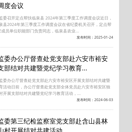
调度会议
监委召开定点帮扶临泉县 2024年第三季度工作调度会议近日，
泉县2024年第三季度工作调度会议在省纪委机关召开，定点帮
家成员单位职能部门负责同志，临泉县农业...
发布时间：2025-01-24
监委办公厅督查处党支部赴六安市裕安
支部结对共建暨党纪学习教育...
监委办公厅督查处党支部赴六安市裕安区开展支部结对共建暨
育活动日前，办公厅督查处党支部全体党员赴六安市裕安区独
村开展支部结对共建暨党纪学习教育活动，...
发布时间：2024-06-03
监委第三纪检监察室党支部赴含山县林
山村开展结对共建活动