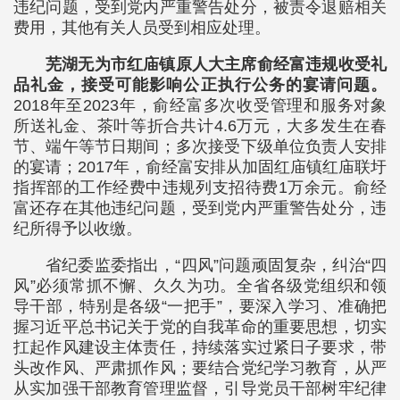
违纪问题，受到党内严重警告处分，被责令退赔相关
费用，其他有关人员受到相应处理。
芜湖无为市红庙镇原人大主席俞经富违规收受礼
品礼金，接受可能影响公正执行公务的宴请问题。
2018年至2023年，俞经富多次收受管理和服务对象
所送礼金、茶叶等折合共计4.6万元，大多发生在春
节、端午等节日期间；多次接受下级单位负责人安排
的宴请；2017年，俞经富安排从加固红庙镇红庙联圩
指挥部的工作经费中违规列支招待费1万余元。俞经
富还存在其他违纪问题，受到党内严重警告处分，违
纪所得予以收缴。
省纪委监委指出，“四风”问题顽固复杂，纠治“四
风”必须常抓不懈、久久为功。全省各级党组织和领
导干部，特别是各级“一把手”，要深入学习、准确把
握习近平总书记关于党的自我革命的重要思想，切实
扛起作风建设主体责任，持续落实过紧日子要求，带
头改作风、严肃抓作风；要结合党纪学习教育，从严
从实加强干部教育管理监督，引导党员干部树牢纪律