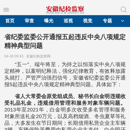
首页
审查
曝光
巡视
视觉
专题
省纪委监委公开通报五起违反中央八项规定
精神典型问题
04-30 09:43
安徽纪检监察网
“五一”、端午将至，为持之以恒落实中央八项规
定精神，以案明纪释法，强化纪律教育，有效释放露
头就打、严管严治强烈信号，安徽省纪委监委公开通
报5起违反中央八项规定精神典型问题。具体如下：
省人大常委会原党组成员、秘书长白金明违规收
受礼品礼金，违规借用管理和服务对象车辆问题。
2013年至2021年，白金明多次收受多名管理和服务
对象所送礼金20万元，以及高档烟酒、冬虫夏草等礼
品，大多发生在节日期间；长期借用私营企业主车辆
3辆，车辆保险等费用由私营企业主支付。白金明还