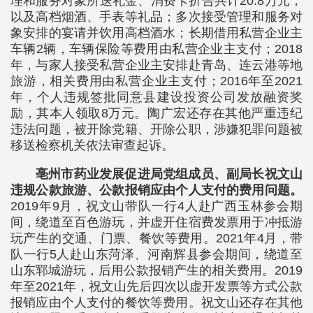
理和服务对象所送礼金、消费卡折合共计20.8万元，
以及高档烟酒、手表等礼品；多次接受管理和服务对
象安排的宴请并饮用高档酒水；长期借用私营企业主
车辆2辆，车辆保险等费用由私营企业主支付；2018
年，与家人接受私营企业主安排赴青岛、连云港等地
旅游，相关费用由私营企业主支付；2016年至2021
年，个人违规签批同意县建设投资公司发放融资奖
励，其本人领取8万元。陶广宏还存在其他严重违纪
违法问题，被开除党籍、开除公职，涉嫌犯罪问题被
移送检察机关依法审查起诉。
亳州市药业发展促进局党组成员、副局长祝文山
违规公款旅游、公款报销应由个人支付的费用问题。
2019年9月，祝文山带队一行4人赴广西玉林参会期
间，绕道至百色游玩，并虚开住宿费发票用于冲抵游
玩产生的交通、门票、餐饮等费用。2021年4月，带
队一行5人赴山东菏泽、河南辉县参会期间，绕道至
山东郓城游玩，后用公款报销产生的相关费用。2019
年至2021年，祝文山先后四次以虚开发票等方式公款
报销应由个人支付的餐饮等费用。祝文山还存在其他