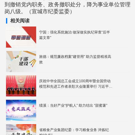
到撤销党内职务、政务撤职处分，降为事业单位管理
岗八级。（宣城市纪委监委）
相关阅读
宁国：强化系统施治 做深做实执纪审查“后半
篇文章”
旌德：规范廉政档案“建管用” 助力监督精准高
效
庆祝中华全国总工会成立100周年暨全国劳动
模范和先进工作者表彰大会隆重举行 习近平发
表重要讲话
绩溪：当好产业“护航人” 助力结出 “甜蜜薯”
省粮食产业集团纪委：学习粮食业务 淬炼纪