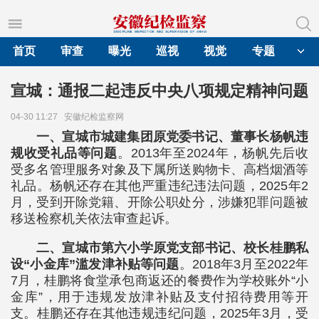
首页
审查
曝光
巡视
视觉
专题
宣城：通报二起违反中央八项规定精神问题
04-30 11:27
安徽纪检监察网
一、宣城市城建集团原党委书记、董事长杨帆违
规收受礼品等问题
。2013年至2024年，杨帆先后收
受多名管理服务对象及下属所送购物卡、高档烟酒等
礼品。杨帆还存在其他严重违纪违法问题，2025年2
月，受到开除党籍、开除公职处分，涉嫌犯罪问题被
移送检察机关依法审查起诉。
二、宣城市第六小学原党支部书记、校长桂鹏私
设“小金库”滥发津补贴等问题
。2018年3月至2022年
7月，桂鹏将食堂承包商返还的餐费作为学校账外“小
金库”，用于违规发放津补贴及支付招待费用等开
支。桂鹏还存在其他违规违纪问题，2025年3月，受