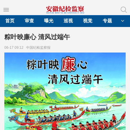
首页
审查
曝光
巡视
视觉
专题
粽叶映廉心 清风过端午
06-17 09:12
中国纪检监察报