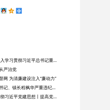
省委常委会会议强调 深入学习贯彻习近平总书记重要讲话精神 以高质量党建引领高质量发展 梁言顺主持并讲话
从严治党
网 为清廉建设注入“廉动力”
绩溪县长安镇原党委副书记、镇长程枫华严重违纪违法被开除党籍和公职
学习进行时·深入学习贯彻习近平党建思想丨提高党的战斗力的法宝