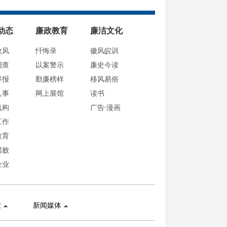
动态
廉政教育
廉洁文化
政风
忏悔录
徽风皖训
调查
以案警示
廉史今读
举报
勤廉榜样
移风易俗
人事
网上展馆
读书
机构
广告·漫画
工作
教育
腐败
企业
业
新闻媒体