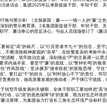
体廉洁谈话会，集团2025年以来新提拔干部、年轻干部、
忏悔与警示Ⅲ》《文脉家国：廉——一镜一人的“廉”之
深刻的警示教育课。2名集团新提拔干部、年轻干部、
职守、廉洁奉公的坚定决心。与会人员现场签订了《廉
要标定“高”的标尺，以“行百里者半九十”的信念，坚
，不断清除精神家园的“杂草”，在纷繁复杂的考验中
上”的清醒，筑牢政治忠诚，深刻领会“严”的主基调一以贯
的要求内涵丰富。要坚守“廉”的底线，以“警钟长鸣”的敬
住“作风防线”；坚决摒弃“侥幸投机”的冒险思维，守住
线”。要扛起“干”的担当，以“时时放心不下”的责任，
职尽责勇担当，做高质量发展的推动者；严于律己守底线，
于转型升级发展的关键期，全体干部职工要始终把“高”的标
为行动，以“清”的底色保障“绿”的发展，既当好生态环
牢廉洁屏障，为集团奋力打造长三角生态环境产业标杆贡