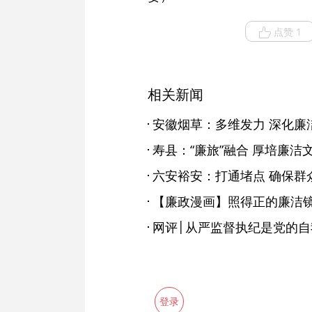
点赞 1
相关新闻
安徽烟草：多维发力 深化廉
寿县：“廉旅”融合 厚培廉洁
六安裕安：打通堵点 确保群
【廉政漫画】照得正的廉洁
网评│从严监督执纪是党的
登录