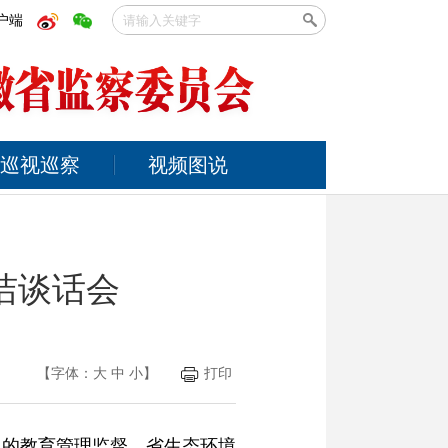
户端
巡视巡察
视频图说
洁谈话会
【字体：
大
中
小
】
打印
部的教育管理监督，省生态环境