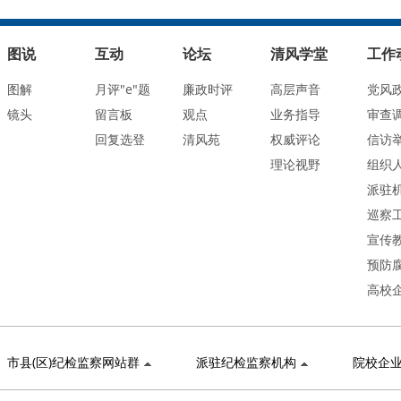
图说
互动
论坛
清风学堂
工作
图解
月评"e"题
廉政时评
高层声音
党风
镜头
留言板
观点
业务指导
审查
回复选登
清风苑
权威评论
信访
理论视野
组织
派驻
巡察
宣传
预防
高校
市县(区)纪检监察网站群
派驻纪检监察机构
院校企