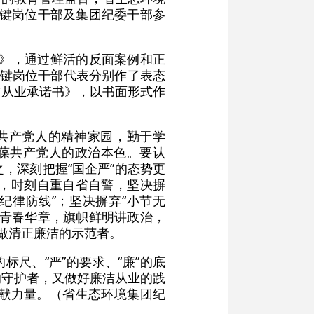
关键岗位干部及集团纪委干部参
色》，通过鲜活的反面案例和正
关键岗位干部代表分别作了表态
洁从业承诺书》，以书面形式作
守共产党人的精神家园，勤于学
永葆共产党人的政治本色。要认
之，深刻把握“国企严”的态势更
畏，时刻自重自省自警，坚决摒
“纪律防线”；坚决摒弃“小节无
书写青春华章，旗帜鲜明讲政治，
做清正廉洁的示范者。
尺、“严”的要求、“廉”的底
境的守护者，又做好廉洁从业的践
献力量。（省生态环境集团纪