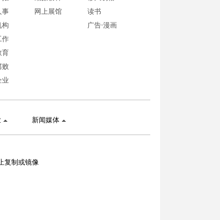
人事
网上展馆
读书
机构
广告·漫画
工作
教育
腐败
企业
业
新闻媒体
止复制或镜像