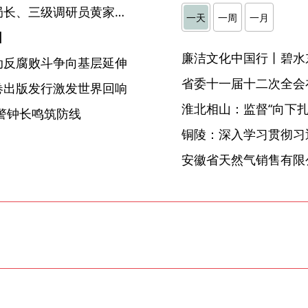
霍邱县民政局原党组书记、局长、三级调研员黄家军严重违纪违法被开除党籍和公职
一天
一周
一月
】
廉洁文化中国行丨碧水
动反腐败斗争向基层延伸
省委十一届十二次全会
卷出版发行激发世界回响
淮北相山：监督“向下扎根
警钟长鸣筑防线