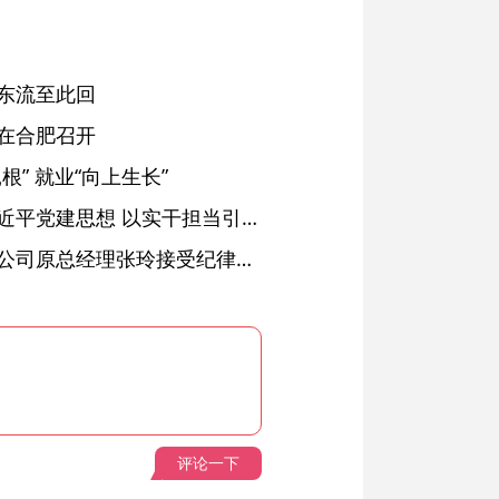
东流至此回
在合肥召开
” 就业“向上生长”
铜陵：深入学习贯彻习近平党建思想 以实干担当引领纪检监察工作高质量发展
安徽省天然气销售有限公司原总经理张玲接受纪律审查和监察调查
评论一下