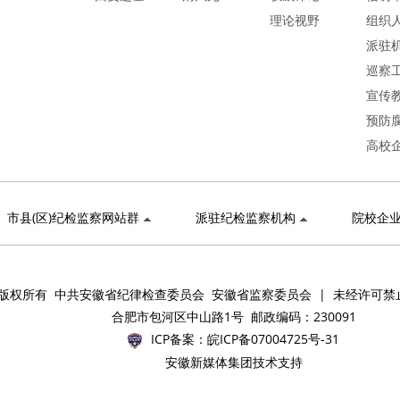
理论视野
组织
派驻
巡察
宣传
预防
高校
市县(区)纪检监察网站群
派驻纪检监察机构
院校企
版权所有 中共安徽省纪律检查委员会 安徽省监察委员会 | 未经许可禁
合肥市包河区中山路1号 邮政编码：230091
ICP备案：
皖ICP备07004725号-31
安徽新媒体集团技术支持