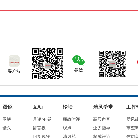
微信
客户端
图说
互动
论坛
清风学堂
工作
图解
月评"e"题
廉政时评
高层声音
党风
镜头
留言板
观点
业务指导
审查
回复选登
清风苑
权威评论
信访