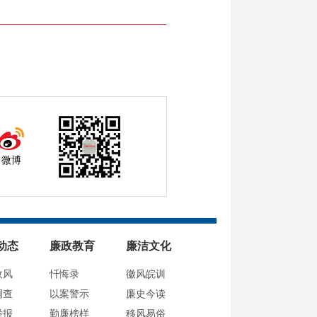
微博
动态
廉政教育
廉洁文化
政风
忏悔录
徽风皖训
调查
以案警示
廉史今读
举报
勤廉榜样
移风易俗