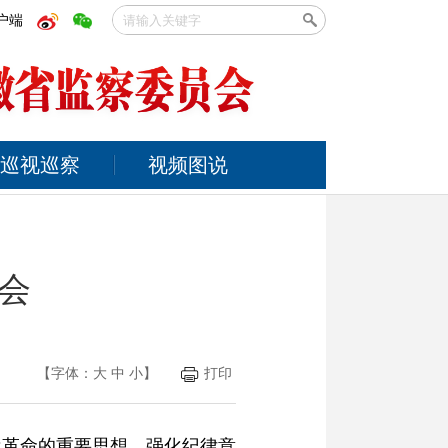
户端
巡视巡察
视频图说
会
【字体：
大
中
小
】
打印
我革命的重要思想，强化纪律意