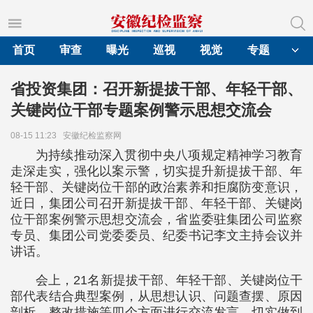
首页
审查
曝光
巡视
视觉
专题
省投资集团：召开新提拔干部、年轻干部、
关键岗位干部专题案例警示思想交流会
08-15 11:23
安徽纪检监察网
为持续推动深入贯彻中央八项规定精神学习教育
走深走实，强化以案示警，切实提升新提拔干部、年
轻干部、关键岗位干部的政治素养和拒腐防变意识，
近日，集团公司召开新提拔干部、年轻干部、关键岗
位干部案例警示思想交流会，省监委驻集团公司监察
专员、集团公司党委委员、纪委书记李文主持会议并
讲话。
会上，21名新提拔干部、年轻干部、关键岗位干
部代表结合典型案例，从思想认识、问题查摆、原因
剖析、整改措施等四个方面进行交流发言，切实做到