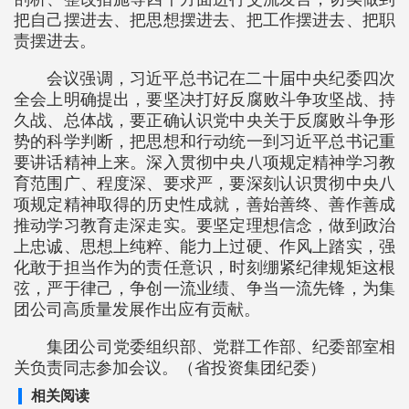
把自己摆进去、把思想摆进去、把工作摆进去、把职
责摆进去。
会议强调，习近平总书记在二十届中央纪委四次
全会上明确提出，要坚决打好反腐败斗争攻坚战、持
久战、总体战，要正确认识党中央关于反腐败斗争形
势的科学判断，把思想和行动统一到习近平总书记重
要讲话精神上来。深入贯彻中央八项规定精神学习教
育范围广、程度深、要求严，要深刻认识贯彻中央八
项规定精神取得的历史性成就，善始善终、善作善成
推动学习教育走深走实。要坚定理想信念，做到政治
上忠诚、思想上纯粹、能力上过硬、作风上踏实，强
化敢于担当作为的责任意识，时刻绷紧纪律规矩这根
弦，严于律己，争创一流业绩、争当一流先锋，为集
团公司高质量发展作出应有贡献。
集团公司党委组织部、党群工作部、纪委部室相
关负责同志参加会议。（省投资集团纪委）
相关阅读