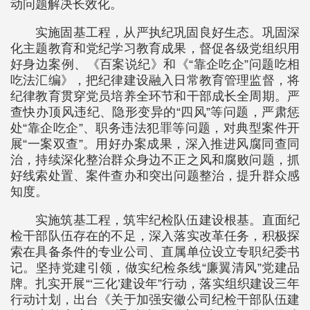
动问题解决长效化。
实施固基工程，从严执纪巩固良好生态。巩固深
化主题教育和党纪学习教育成果，督促各级党组织用
好身边案例、《百案说纪》和《“靠企吃企”问题吃相
吃法汇编》，把纪律建设融入日常教育管理监督，将
纪律教育贯穿党员培养全环节和干部成长全周期。严
查快办顶风违纪、隐形变异的“四风”等问题，严肃惩
处“靠企吃企”、职务违法犯罪等问题，对典型案件开
展“一案双查”。用好办案成果，深入推进风腐同查同
治，持续深化整治群众身边不正之风和腐败问题，抓
好线索处置、案件查办和突出问题整治，提升群众感
知度。
实施筑基工程，筑牢纪检队伍建设根基。直面纪
检干部队伍存在的不足，深入落实改革任务，积极探
索在具备条件的专业公司、直属单位设立专职纪委书
记。坚持党建引领，做实纪检条线“廉翼清风”党建品
牌。扎实开展“‘三化’建设年”行动，落实组织建设三年
行动计划，出台《关于加强安徽公司纪检干部队伍建