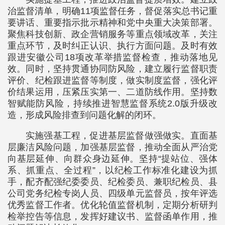
治监督清单，明确11项监督任务，督促落实总书记重
要讲话、重要指示批示精神和党中央重大决策部署。
聚焦科技创新、政企营销服务等重点领域改革，关注
重点环节，及时纠正认识、执行方面问题。及时有效
跟进安徽公司18项改革举措监督检查，推动落地见
效。同时，坚持贯通协同防风险，建立履行监督职责
评价、纪检跟进监督等制度，做实制度监督，强化评
价结果运用，压紧压实第一、二道防线作用。坚持数
智赋能防风险，持续推进智慧监督系统2.0版升级改
造，形成风险排查到问题化解的闭环。
实施强基工程，促进基层监督做强做实。直面基
层廉洁风险问题，加强基层监督，推动全面从严治党
向基层延伸、向群众身边延伸。坚持“提站位、强体
系、抓重点、全过程”，以纪检工作标准化建设为抓
手，配齐配强纪委委员、纪检委员、兼职纪检员、县
公司党务纪检专岗人员、四级单元监督员，按年评选
优秀监督工作者。优化轮值监督机制，定期分析研判
检举控告等信息，发挥好建议书、监督函单作用，推