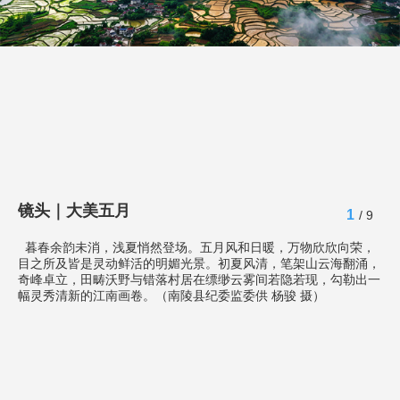
镜头｜大美五月
1
/ 9
暮春余韵未消，浅夏悄然登场。五月风和日暖，万物欣欣向荣，
目之所及皆是灵动鲜活的明媚光景。初夏风清，笔架山云海翻涌，
奇峰卓立，田畴沃野与错落村居在缥缈云雾间若隐若现，勾勒出一
幅灵秀清新的江南画卷。（南陵县纪委监委供 杨骏 摄）