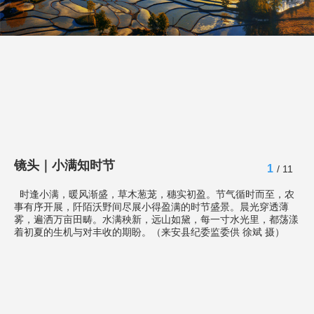
镜头｜小满知时节
1
/ 11
时逢小满，暖风渐盛，草木葱茏，穗实初盈。节气循时而至，农
事有序开展，阡陌沃野间尽展小得盈满的时节盛景。晨光穿透薄
雾，遍洒万亩田畴。水满秧新，远山如黛，每一寸水光里，都荡漾
着初夏的生机与对丰收的期盼。（来安县纪委监委供 徐斌 摄）