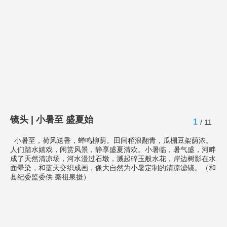
镜头 | 小暑至 盛夏始
1
/ 11
小暑至，荷风送香，蝉鸣柳荫。田间稻浪翻青，瓜棚豆架荫浓。
人们踏水嬉戏，闲赏风景，静享盛夏清欢。小暑临，暑气盛，河畔
成了天然清凉场，河水漫过石墩，溅起碎玉般水花，岸边树影在水
面晕染，和蓝天交织成画，像大自然为小暑定制的清凉滤镜。（和
县纪委监委供 秦祖泉摄）