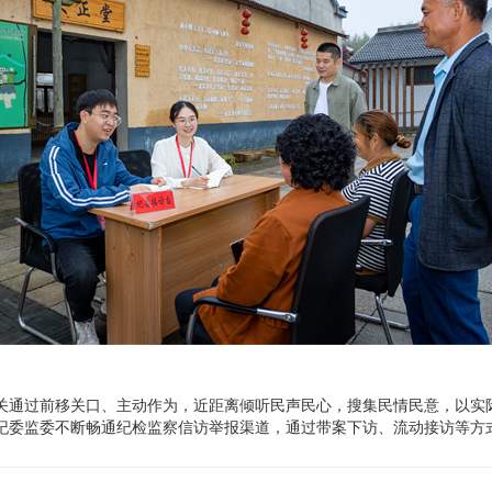
关通过前移关口、主动作为，近距离倾听民声民心，搜集民情民意，以实
纪委监委不断畅通纪检监察信访举报渠道，通过带案下访、流动接访等方
真正把信访举报工作做到群众心坎上。图为该市柏垫镇纪委工作人员开展
 李先广 摄）