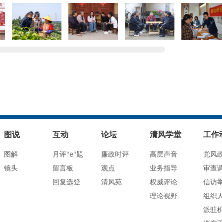
图说
互动
论坛
清风学堂
工作
图解
月评"e"题
廉政时评
高层声音
党风
镜头
留言板
观点
业务指导
审查
回复选登
清风苑
权威评论
信访
理论视野
组织
派驻