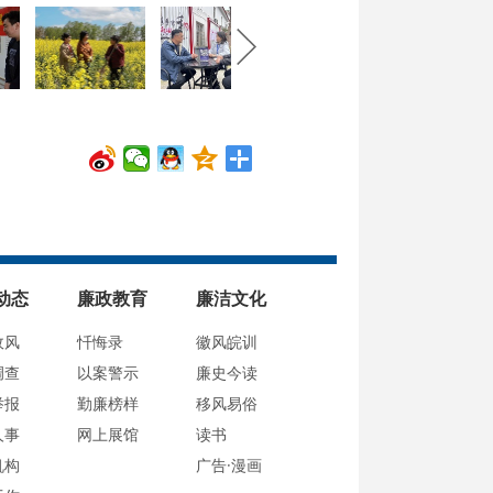
动态
廉政教育
廉洁文化
政风
忏悔录
徽风皖训
调查
以案警示
廉史今读
举报
勤廉榜样
移风易俗
人事
网上展馆
读书
机构
广告·漫画