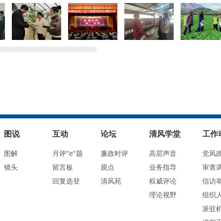
图说
互动
论坛
清风学堂
工作
图解
月评"e"题
廉政时评
高层声音
党风
镜头
留言板
观点
业务指导
审查
回复选登
清风苑
权威评论
信访
理论视野
组织
派驻