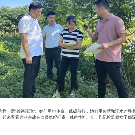
这样一群“铿锵玫瑰”。她们勇担使命、砥砺前行，她们用智慧和汗水诠释着
一起来看看这些奋战在监督执纪问责一线的“她”。长丰县纪检监察女干部
丰县纪委监委供 杨萍 摄）