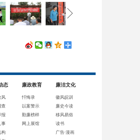
动态
廉政教育
廉洁文化
政风
忏悔录
徽风皖训
调查
以案警示
廉史今读
举报
勤廉榜样
移风易俗
人事
网上展馆
读书
机构
广告·漫画