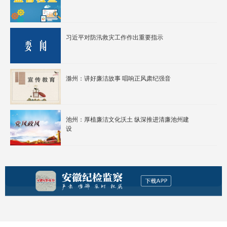
习近平对防汛救灾工作作出重要指示
滁州：讲好廉洁故事 唱响正风肃纪强音
池州：厚植廉洁文化沃土 纵深推进清廉池州建
设