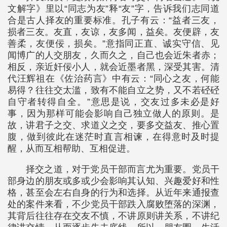
文解字》里以“同志为友”释“友”字，告诉我们志同道
合是古人择友的重要标准。孔子有云：“益者三友，
损者三友。友直，友谅，友多闻，益矣。友便辟，友
善柔，友便佞，损矣。”意指同正直、诚实守信、见
闻博广的人交朋友，久而久之，自己也会近朱者赤；
相反，亲近奸佞小人，就会近墨者黑，深受其害。清
代汪辉祖在《佐治药言》中有云：“同心之友，何能
易得？往往交太滥，致有不能自立之势，又不若硁硁
自守者转得自全。”意思是说，交友过多未必是好
事，因为那样可能会影响自己独立做人的原则。是
故，讲君子之交、求道义之交，要多交益友、推心置
腹，做到彼此在迷茫时直言相谏，在得意时及时提
醒，从而互相帮助、互相促进。
择交之道，对于党员干部而言尤为重要。党员干
部身边的朋友或多或少会影响其认知、兴趣爱好和性
格，甚至会左右自身的行为和选择。从近年来通报查
处的案件来看，不少党员干部跌入腐败堕落的深渊，
其背后往往存在交友不慎，不讲原则讲关系，不讲纪