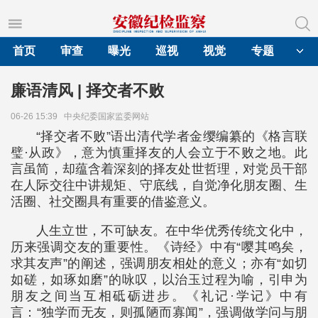
首页
审查
曝光
巡视
视觉
专题
廉语清风 | 择交者不败
06-26 15:39
中央纪委国家监委网站
“择交者不败”语出清代学者金缨编纂的《格言联
璧·从政》，意为慎重择友的人会立于不败之地。此
言虽简，却蕴含着深刻的择友处世哲理，对党员干部
在人际交往中讲规矩、守底线，自觉净化朋友圈、生
活圈、社交圈具有重要的借鉴意义。
人生立世，不可缺友。在中华优秀传统文化中，
历来强调交友的重要性。《诗经》中有“嘤其鸣矣，
求其友声”的阐述，强调朋友相处的意义；亦有“如切
如磋，如琢如磨”的咏叹，以治玉过程为喻，引申为
朋友之间当互相砥砺进步。《礼记·学记》中有
言：“独学而无友，则孤陋而寡闻”，强调做学问与朋