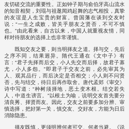
友切磋交流的重要性。正如钟子期与俞伯牙高山流水
的知音相契，刘琨与祖逖闻鸡起舞的志气相投，真挚
的友谊是人生宝贵的财富。曾国藩在谈到交友时
说：“一生之成败，皆关乎朋友之贤否，不可不慎
也。”由此看来，自古以来，中国人就重视友情，同
样对待朋友的选择上也非常谨慎。
既知交友之要，则当明择友之道。择与交，先后
之序不同，结果迥异。隋代王通在《文中子》有
言：“君子先择而后交，小人先交而后择，故君子寡
尤，小人多怨。”即君子于交友之前，必先审其为
人、观其品行，而后决定是否相交；小人则不问贤
否，先与结交，待日后再作取舍。唐代孟郊《审交》
诗中写道：“种树须择地，恶土变木根。结交若失
人，中道生谤言。”以根土为喻，说明交友首先要分
清良莠、择贤而友。因此，交友之前要多加分辨、审
慎选择，把好第一关，慎交友、交好友，方能为日后
消除隐患。
择友既慎，更须明辨何者可交、何者当避。《说