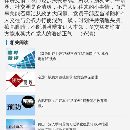
律讲交情，从而逐步失去底线。所以，朋友圈、生活
圈、社交圈是否清爽，不是人际往来的小事情，而是
事关能否廉洁从政的大问题。党员干部应当谨防将个
人交往与公权力行使混为一谈，时刻保持清醒头脑、
擦亮眼睛，不断增强辨友识人本领，多交益友诤友，
方能永葆共产党人的浩然正气。（齐清）
相关阅读
【廉政时评】怀“功成不必在我”胸襟 担“功成必
定有我”使命
定远：以案为鉴强警示 靶向施教促治理
合肥庐阳：用好本土“活案例” 提升警示教育震
慑力
黄山：深入学习贯彻习近平党建思想 纵深推进
纪检监察工作高质量发展