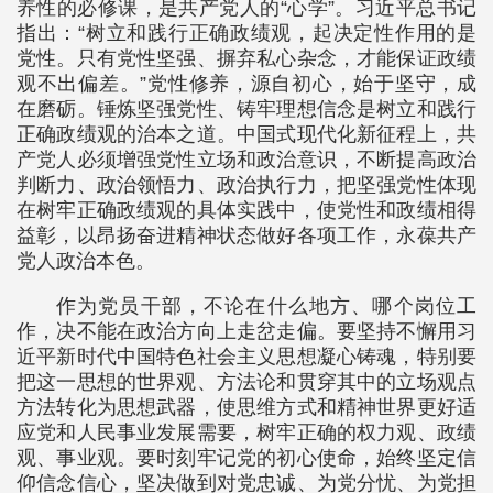
养性的必修课，是共产党人的“心学”。习近平总书记
指出：“树立和践行正确政绩观，起决定性作用的是
党性。只有党性坚强、摒弃私心杂念，才能保证政绩
观不出偏差。”党性修养，源自初心，始于坚守，成
在磨砺。锤炼坚强党性、铸牢理想信念是树立和践行
正确政绩观的治本之道。中国式现代化新征程上，共
产党人必须增强党性立场和政治意识，不断提高政治
判断力、政治领悟力、政治执行力，把坚强党性体现
在树牢正确政绩观的具体实践中，使党性和政绩相得
益彰，以昂扬奋进精神状态做好各项工作，永葆共产
党人政治本色。
作为党员干部，不论在什么地方、哪个岗位工
作，决不能在政治方向上走岔走偏。要坚持不懈用习
近平新时代中国特色社会主义思想凝心铸魂，特别要
把这一思想的世界观、方法论和贯穿其中的立场观点
方法转化为思想武器，使思维方式和精神世界更好适
应党和人民事业发展需要，树牢正确的权力观、政绩
观、事业观。要时刻牢记党的初心使命，始终坚定信
仰信念信心，坚决做到对党忠诚、为党分忧、为党担