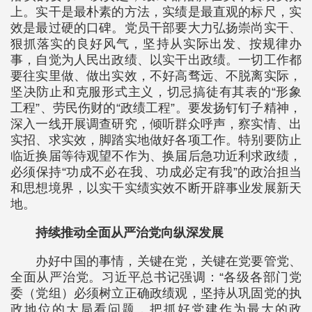
上。实干是最朴素的方法，实绩是最直观的标尺，实
效是最过硬的口碑。党员干部要大力弘扬崇尚实干、
狠抓落实的良好风气，坚持从实际出发、按规律办
事，自觉为人民出政绩、以实干出政绩。一切工作都
要往实里做、做出实效，不好高骛远、不脱离实际，
坚决防止和克服形式主义，切忌搞徒有其表的“形象
工程”、劳民伤财的“政绩工程”。要发扬钉钉子精神，
深入一线开展调查研究，倾听群众呼声，察实情、出
实招、求实效，脚踏实地做好各项工作。特别要防止
临近换届等待观望不作为、换届后急功近利求政绩，
必须保持“功成不必在我、功成必定有我”的政治担当
和思想境界，以实干实绩实效不断开辟事业发展新天
地。
持续推动全面从严治党向纵深发展
办好中国的事情，关键在党，关键在党要管党、
全面从严治党。习近平总书记强调：“各级各部门党
委（党组）必须树立正确政绩观，坚持从巩固党的执
政地位的大局看问题，把抓好党建作为最大的政