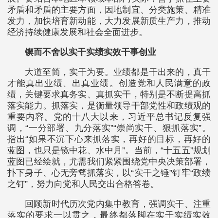
矛盾和矛盾的主要方面，因地制宜、分类施策、精准
发力，加快培育新动能，大力发展新质生产力，推动
经济持续健康发展和社会全面进步。
锲而不舍以实干实绩实效干事创业
大道至简，实干为要。业绩都是干出来的，真干
才能真出业绩、出真业绩。创造党和人民满意的政
绩，关键要求真务实、真抓实干，特别是不断提高抓
落实能力。抓落实，是衡量领导干部党性和政绩观的
重要内容。党的十八大以来，习近平总书记反复强
调，“一分部署、九分落实”“崇尚实干、狠抓落实”。
指出“如果不沉下心来抓落实，再好的目标，再好的
蓝图，也只是镜中花、水中月”。当前，“十五五”规划
蓝图已经绘就，尤需我们紧紧围绕党中央决策部署，
扑下身子、心无旁骛抓落实，以“实干之锤”钉牢“政绩
之钉”，努力向党和人民交出合格答卷。
回顾新时代历次党内集中教育，强调实干、注重
落实的要求一以贯之，最终都落脚在实干实绩实效