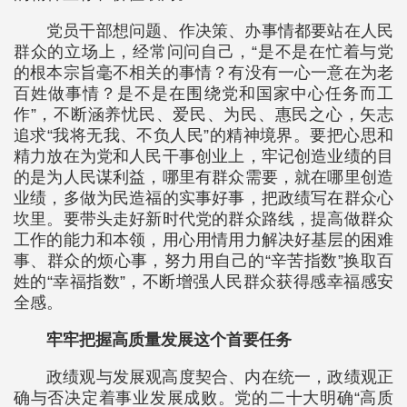
党员干部想问题、作决策、办事情都要站在人民
群众的立场上，经常问问自己，“是不是在忙着与党
的根本宗旨毫不相关的事情？有没有一心一意在为老
百姓做事情？是不是在围绕党和国家中心任务而工
作”，不断涵养忧民、爱民、为民、惠民之心，矢志
追求“我将无我、不负人民”的精神境界。要把心思和
精力放在为党和人民干事创业上，牢记创造业绩的目
的是为人民谋利益，哪里有群众需要，就在哪里创造
业绩，多做为民造福的实事好事，把政绩写在群众心
坎里。要带头走好新时代党的群众路线，提高做群众
工作的能力和本领，用心用情用力解决好基层的困难
事、群众的烦心事，努力用自己的“辛苦指数”换取百
姓的“幸福指数”，不断增强人民群众获得感幸福感安
全感。
牢牢把握高质量发展这个首要任务
政绩观与发展观高度契合、内在统一，政绩观正
确与否决定着事业发展成败。党的二十大明确“高质