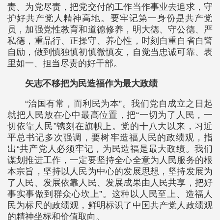
责、为党尽责，把党交付的工作当作事业去追求，守
护好共产党人精神高地。要牢记第一身份是共产党
员，加强党性教育和道德修养，明大德、守公德、严
私德，重品行、正操守、养心性，时刻自重自省自警
自励，做到慎独慎初慎微慎友，自觉当忠诚可靠、表
里如一、担当尽责的好干部。
矢志不移把为民造福作为最大政绩
“治国有常，而利民为本”。我们党自成立之日起
就把人民放在心中最高位置，把“一切为了人民，一
切依靠人民”镌刻在旗帜上。党的十八大以来，习近
平总书记多次强调，要树牢造福人民的政绩观，指
出“共产党人必须牢记，为民造福是最大政绩。我们
谋划推进工作，一定要坚持全心全意为人民服务的根
本宗旨，坚持以人民为中心的发展思想，坚持发展为
了人民、发展依靠人民、发展成果由人民共享，把好
事实事做到群众心坎上”。这种以人民至上、造福人
民为标尺的政绩观，鲜明标识了中国共产党人政绩观
的精神坐标和价值取向。