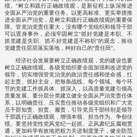
绩。”树立和践行正确政绩观，是新征程上纵深推进
全面从严治党的重要任务。以更高标准、更实举措推
进全面从严治党，是树立和践行正确政绩观的重要保
障。管党治党责任重大，没有哪个党组织和领导干部
可以置身事外，必须牢固树立“抓好党建是本职、不
抓党建是失职、抓不好党建是不称职”的观念，推动
党建责任层层落实落地，种好自己的“责任田”。
经济社会发展要树立正确政绩观，党的建设也要
树立正确政绩观。各级党组织要全面加强和改进党的
领导，切实增强管党治党的政治责任感和使命感，扛
起主责、抓好主业，把每条战线、每个领域、每个环
节的党建工作抓具体、抓深入，以高质量党建引领高
质量发展。要分层分类建立健全全面从严治党责任体
系，以明确责任、压实责任推动各级党组织和广大党
员干部知责、担责、履责，引导党员干部特别是领导
干部践行正确政绩观，增强本领、担当作为、争创佳
绩。要坚持党性党风党纪一起抓、正风肃纪反腐相贯
通，更加科学有效地把权力关进制度笼子，健全防范