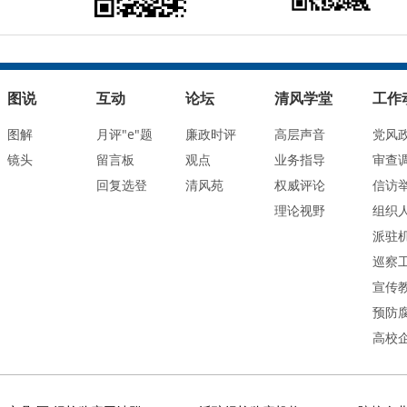
图说
互动
论坛
清风学堂
工作
图解
月评"e"题
廉政时评
高层声音
党风
镜头
留言板
观点
业务指导
审查
回复选登
清风苑
权威评论
信访
理论视野
组织
派驻
巡察
宣传
预防
高校