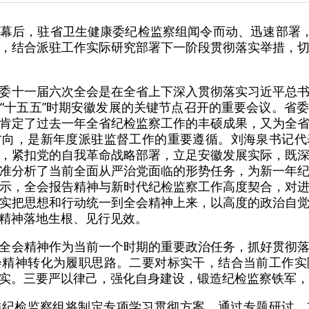
幕后，驻省卫生健康委纪检监察组闻令而动、迅速部署，
，结合派驻工作实际研究部署下一阶段贯彻落实举措，
委十一届六次全会是在全省上下深入贯彻落实习近平总
“十五五”时期安徽发展的关键节点召开的重要会议。省
肯定了过去一年全省纪检监察工作的丰硕成果，又为全
方向，是新年度派驻监督工作的重要遵循。刘海泉书记代
，紧扣党的自我革命战略部署，立足安徽发展实际，既
准分析了当前全面从严治党面临的形势任务，为新一年
示，全会报告精神与新时代纪检监察工作高度契合，对
实把思想和行动统一到全会精神上来，以高度的政治自
精神落地生根、见行见效。
全会精神作为当前一个时期的重要政治任务，抓好贯彻
会精神转化为履职思路。二要对标实干，结合当前工作实
实。三要严以律己，强化自身建设，锻造纪检监察铁军，
委纪检监察组将制定专项学习贯彻方案，通过专题研讨、