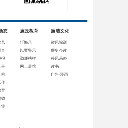
动态
廉政教育
廉洁文化
政风
忏悔录
徽风皖训
调查
以案警示
廉史今读
举报
勤廉榜样
移风易俗
人事
网上展馆
读书
机构
广告·漫画
工作
教育
腐败
企业