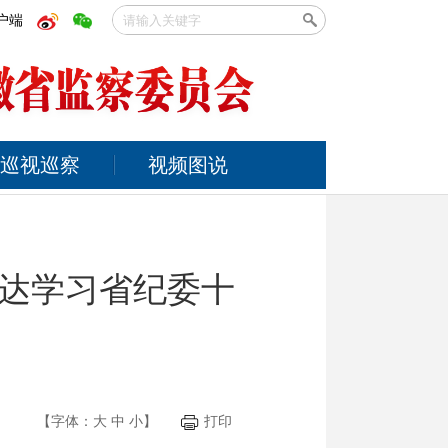
户端
巡视巡察
视频图说
达学习省纪委十
【字体：
大
中
小
】
打印