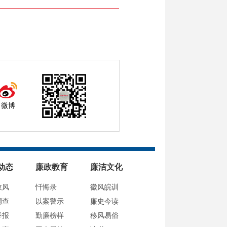
微博
动态
廉政教育
廉洁文化
政风
忏悔录
徽风皖训
调查
以案警示
廉史今读
举报
勤廉榜样
移风易俗