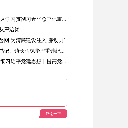
省委常委会会议强调 深入学习贯彻习近平总书记重要讲话精神 以高质量党建引领高质量发展 梁言顺主持并讲话
从严治党
网 为清廉建设注入“廉动力”
绩溪县长安镇原党委副书记、镇长程枫华严重违纪违法被开除党籍和公职
学习进行时·深入学习贯彻习近平党建思想丨提高党的战斗力的法宝
评论一下