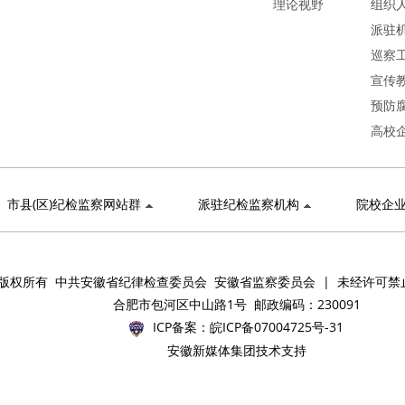
理论视野
组织
派驻
巡察
宣传
预防
高校
市县(区)纪检监察网站群
派驻纪检监察机构
院校企
版权所有 中共安徽省纪律检查委员会 安徽省监察委员会 | 未经许可禁
合肥市包河区中山路1号 邮政编码：230091
ICP备案：
皖ICP备07004725号-31
安徽新媒体集团技术支持