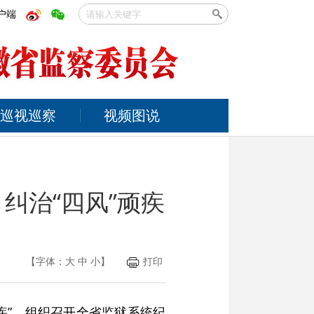
户端
巡视巡察
视频图说
纠治“四风”顽疾
【字体：
大
中
小
】
打印
顽疾”，组织召开全省监狱系统纪