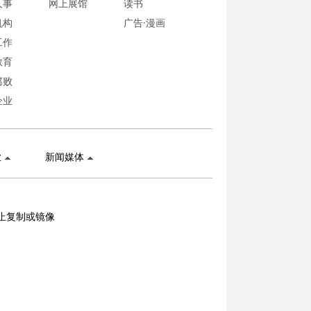
人事
网上展馆
读书
机构
广告·漫画
工作
教育
腐败
企业
业
新闻媒体
止复制或镜像