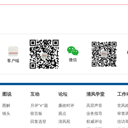
微信
客户端
图说
互动
论坛
清风学堂
工作
图解
月评"e"题
廉政时评
高层声音
党风
镜头
留言板
观点
业务指导
审查
回复选登
清风苑
权威评论
信访