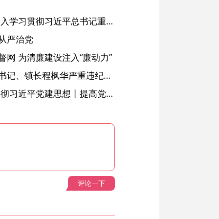
省委常委会会议强调 深入学习贯彻习近平总书记重要讲话精神 以高质量党建引领高质量发展 梁言顺主持并讲话
从严治党
网 为清廉建设注入“廉动力”
绩溪县长安镇原党委副书记、镇长程枫华严重违纪违法被开除党籍和公职
学习进行时·深入学习贯彻习近平党建思想丨提高党的战斗力的法宝
评论一下