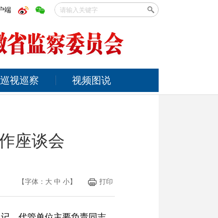
户端
巡视巡察
视频图说
作座谈会
【字体：
大
中
小
】
打印
书记、代管单位主要负责同志、