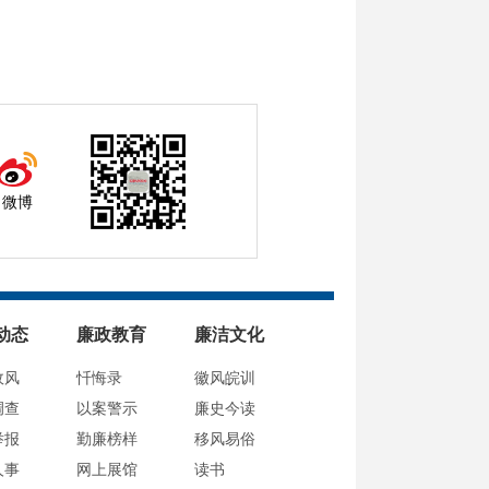
微博
动态
廉政教育
廉洁文化
政风
忏悔录
徽风皖训
调查
以案警示
廉史今读
举报
勤廉榜样
移风易俗
人事
网上展馆
读书