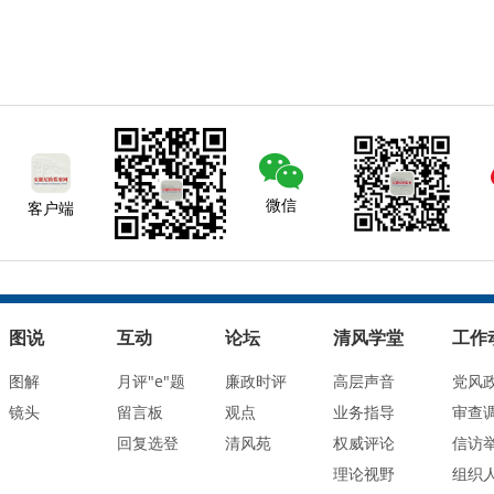
微信
客户端
图说
互动
论坛
清风学堂
工作
图解
月评"e"题
廉政时评
高层声音
党风
镜头
留言板
观点
业务指导
审查
回复选登
清风苑
权威评论
信访
理论视野
组织