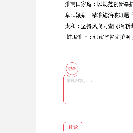
淮南田家庵：以规范创新举
阜阳颍泉：精准施治破难题 守
太和：坚持风腐同查同治 斩
蚌埠淮上：织密监督防护网 
登录
评论