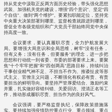
持从党史中汲取正反两方面历史经验，带头强化思想
武装、加强机关党的建设，增强“四个意识”、坚定“四
个自信”、做到“两个维护”。要紧扣职能定位，坚持党
中央重大决策部署到哪里、监督检查就跟进到哪里，
督促全市各级党组织和广大党员干部始终同党中央保
持高度一致。
会议要求，要认真履职尽责，全力护航发展大
局。要增强大局意识和全局思维，树牢“没有任务，
但有义务；没有任务，但要服务”的理念，进一步把
思想和行动统一到省委、市委的部署要求上来。要聚
焦“十个牢牢把握”和“四创两高”思路目标，持续纠治
干事创业精气神不足、不担当不作为、推诿扯皮等形
式主义、官僚主义问题，不断强化有权必有责、有责
要担当的鲜明导向。要坚持严管厚爱结合、激励约束
并重，扎实做好容错纠错、关爱回访、澄清正名等工
作，推动形成履职尽责、担当作为的良好风气。
会议强调，要严格监督执纪，保障政策措施落
实。要持续加强疫情防控重点行业、重点领域、重点