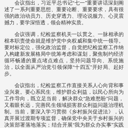
会议指出，习近平总书记“七一”重要讲话深刻阐
述了一系列重要思想、重要论断、重要要求，具有很
强的政治动员力、历史穿透力、理论说服力、心灵震
撼力，要学深悟透，领会精神实质。
会议强调，纪检监察机关一以贯之、一脉相承的
根本职责使命就是维护党中央权威和集中统一领导。
要对标定位，强化政治监督，自觉把纪检监察工作纳
入构建新发展格局中统筹考虑和谋划，聚焦制约经济
循环畅通的重点堵点难点，坚持问题导向、系统施
治，以全面从严治党引领保障“十四五”开好局、起好
步。
会议指出，纪检监察工作直接关系人心向背和事
业兴衰。要心系民生，维护群众利益，以民心所向为
工作导向，既立足当前，解决群众“急难愁盼”问题，
又着眼长远，完善民生领域损害群众利益问题治理机
制。当前，要深入学习贯彻《乡村振兴促进法》，认
真开展过渡期专项监督，确保党中央关于乡村振兴的
决策部署落地落实；结合开展“我为群众办实事”实践