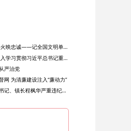
红土濉溪扬清风 文明薪火映忠诚——记全国文明单位、安徽省濉溪县纪委监委
省委常委会会议强调 深入学习贯彻习近平总书记重要讲话精神 以高质量党建引领高质量发展 梁言顺主持并讲话
从严治党
网 为清廉建设注入“廉动力”
绩溪县长安镇原党委副书记、镇长程枫华严重违纪违法被开除党籍和公职