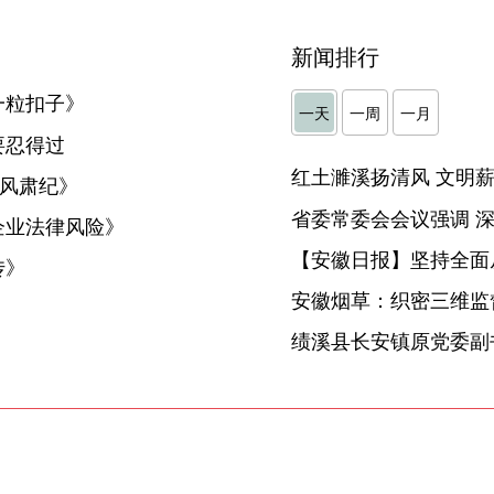
新闻排行
一粒扣子》
一天
一周
一月
要忍得过
正风肃纪》
企业法律风险》
【安徽日报】坚持全面
传》
安徽烟草：织密三维监督