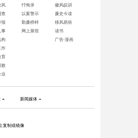
政风
忏悔录
徽风皖训
调查
以案警示
廉史今读
举报
勤廉榜样
移风易俗
人事
网上展馆
读书
机构
广告·漫画
工作
教育
腐败
企业
业
新闻媒体
止复制或镜像