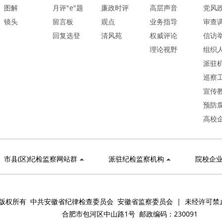
图解
月评"e"题
廉政时评
高层声音
党风
镜头
留言板
观点
业务指导
审查
回复选登
清风苑
权威评论
信访
理论视野
组织
派驻
巡察
宣传
预防
高校
市县(区)纪检监察网站群
派驻纪检监察机构
院校企
版权所有 中共安徽省纪律检查委员会 安徽省监察委员会 | 未经许可禁
合肥市包河区中山路1号 邮政编码：230091