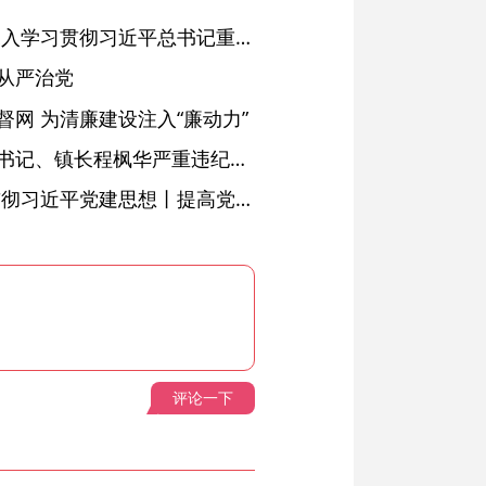
省委常委会会议强调 深入学习贯彻习近平总书记重要讲话精神 以高质量党建引领高质量发展 梁言顺主持并讲话
从严治党
网 为清廉建设注入“廉动力”
绩溪县长安镇原党委副书记、镇长程枫华严重违纪违法被开除党籍和公职
学习进行时·深入学习贯彻习近平党建思想丨提高党的战斗力的法宝
评论一下