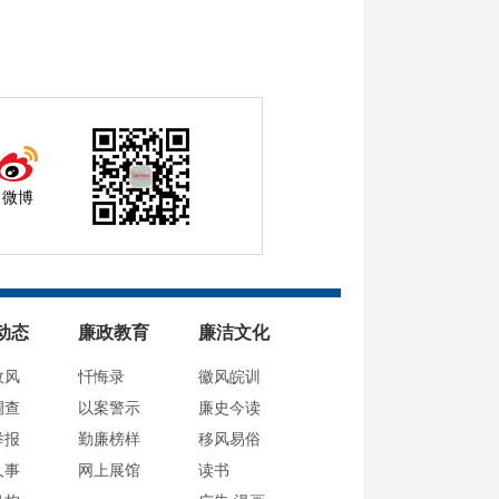
微博
动态
廉政教育
廉洁文化
政风
忏悔录
徽风皖训
调查
以案警示
廉史今读
举报
勤廉榜样
移风易俗
人事
网上展馆
读书