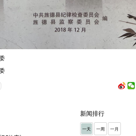
委
委
新闻排行
》
一天
一周
一月