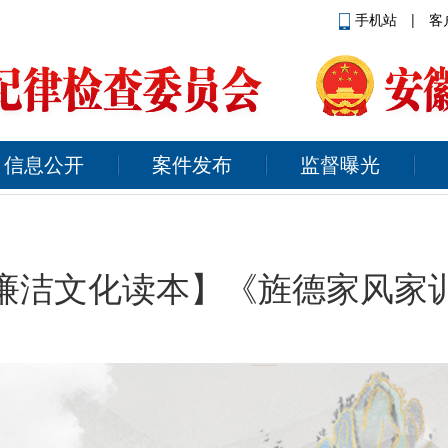
手机站
|
客
信息公开
案件发布
监督曝光
廉洁文化读本】《旌德家风家