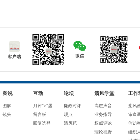
微信
客户端
图说
互动
论坛
清风学堂
工作
图解
月评"e"题
廉政时评
高层声音
党风
镜头
留言板
观点
业务指导
审查
回复选登
清风苑
权威评论
信访
理论视野
组织