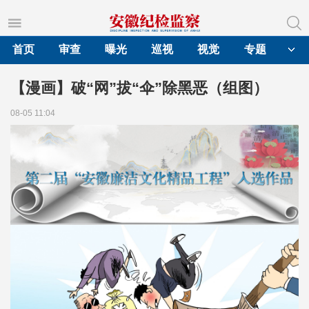
首页
审查
曝光
巡视
视觉
专题
【漫画】破“网”拔“伞”除黑恶（组图）
08-05 11:04