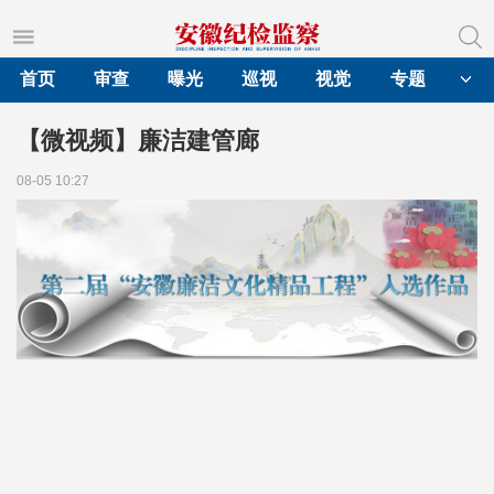
首页
审查
曝光
巡视
视觉
专题
【微视频】廉洁建管廊
08-05 10:27