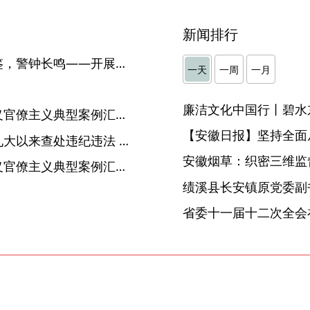
新闻排行
【警示教育读本】《以案为鉴，警钟长鸣——开展新一轮深化“三个以案”警示教育读本》
一天
一周
一月
》
廉洁文化中国行丨碧水
【警示教育读本】《形式主义官僚主义典型案例汇编（一）（二）》
【安徽日报】坚持全面
【警示教育读本】《党的十九大以来查处违纪违法 党员干部案件警示录》
安徽烟草：织密三维监督
【警示教育读本】《形式主义官僚主义典型案例汇编》
省委十一届十二次全会