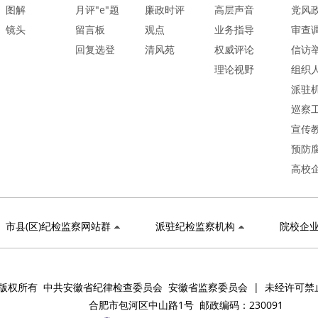
图解
月评"e"题
廉政时评
高层声音
党风
镜头
留言板
观点
业务指导
审查
回复选登
清风苑
权威评论
信访
理论视野
组织
派驻
巡察
宣传
预防
高校
市县(区)纪检监察网站群
派驻纪检监察机构
院校企
版权所有 中共安徽省纪律检查委员会 安徽省监察委员会 | 未经许可禁
合肥市包河区中山路1号 邮政编码：230091