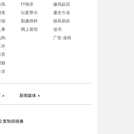
政风
忏悔录
徽风皖训
调查
以案警示
廉史今读
举报
勤廉榜样
移风易俗
人事
网上展馆
读书
机构
广告·漫画
工作
教育
腐败
企业
业
新闻媒体
止复制或镜像