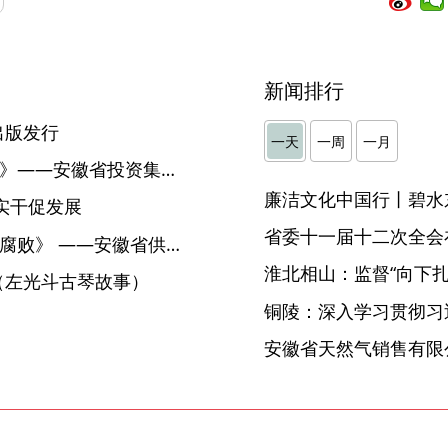
新闻排行
出版发行
一天
一周
一月
【警示教育片】《国资之“蠹”》——安徽省投资集团系列腐败案件警示录
廉洁文化中国行丨碧水
实干促发展
省委十一届十二次全会
【警示教育片】《“背篓”里的腐败》 ——安徽省供销社系统系列腐败案件警示录
淮北相山：监督“向下扎根
（左光斗古琴故事）