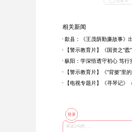
点赞 8
相关新闻
歙县：《王茂荫勤廉故事》
枞阳：学深悟透守初心 笃行
【电视专题片】《寻琴记》
登录