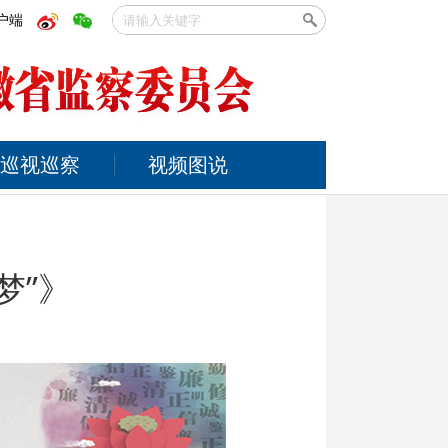
户端
巡视巡察
视频图说
梦”》