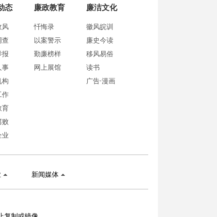
动态
廉政教育
廉洁文化
政风
忏悔录
徽风皖训
调查
以案警示
廉史今读
举报
勤廉榜样
移风易俗
人事
网上展馆
读书
机构
广告·漫画
工作
教育
腐败
企业
业
新闻媒体
止复制或镜像