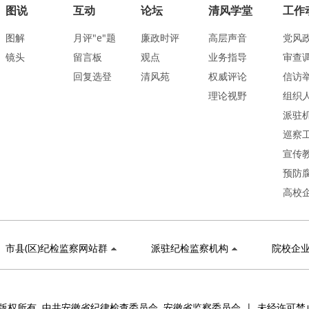
图说
互动
论坛
清风学堂
工作
图解
月评"e"题
廉政时评
高层声音
党风
镜头
留言板
观点
业务指导
审查
回复选登
清风苑
权威评论
信访
理论视野
组织
派驻
巡察
宣传
预防
高校
市县(区)纪检监察网站群
派驻纪检监察机构
院校企
版权所有 中共安徽省纪律检查委员会 安徽省监察委员会 | 未经许可禁