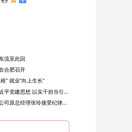
东流至此回
在合肥召开
” 就业“向上生长”
铜陵：深入学习贯彻习近平党建思想 以实干担当引领纪检监察工作高质量发展
安徽省天然气销售有限公司原总经理张玲接受纪律审查和监察调查