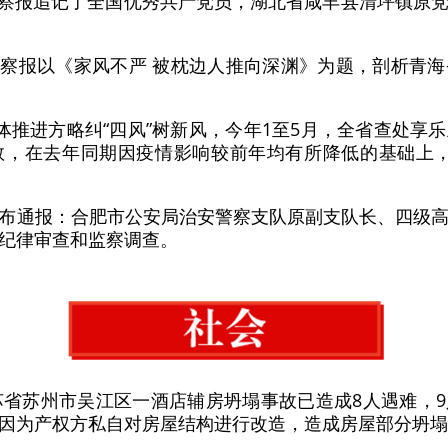
监察报追记了全国优秀共产党员，湖北省咸丰县清坪镇原
监察报以《家风不严 被枕边人推向深渊》为题，剖析青
”一体推进方略纠“四风”树新风，今年1至5月，全省查处
，在去年同期因疫情影响较前年均有所降低的基础上，又分别
日发布通报：合肥市公安局治安警察支队原副支队长、四级
纪律审查和监察调查。
，江苏省苏州市吴江区一酒店辅房坍塌事故已造成8人遇难，
因为产权方私自对房屋结构进行改造，造成房屋部分坍塌