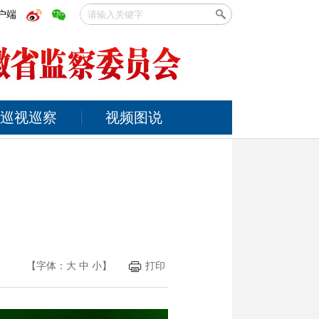
户端
巡视巡察
视频图说
【字体：
大
中
小
】
打印