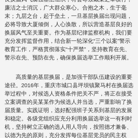
廉洁之士消沉，广大群众寒心。合抱之木，生于毫
末；九层之台，起于垒土，一旦基层换届出现问题，
必将导致大厦倾倒，人心涣散，所以营造基层良好的
换届风气至关重要。作为基层纪律监察机构，我们要
充分发挥监督作用，结合新一轮深化“三个以案”警示
教育工作，严格贯彻落实“十严禁”，坚持教育在先、
警示在先、预防在先，确保换届选举工作顺利开展。
高质量的基层换届，是加强干部队伍建设的重要
途径。2016年，重庆市城口县坪坝镇聚马村在换届选
举过程中，对候选人资格条件把关不严，将正在接受
立案调查的吴某某作为候选人并当选，严重影响了换
届质量。实践证明，选好配强班子关系到基层的发展
和稳定。各级党组织应充分利用换届选举这一有利时
机，坚持树立正确的选人用人导向，按照德才兼备、
以德为先的原则，充分发挥每位基层党员的民主权