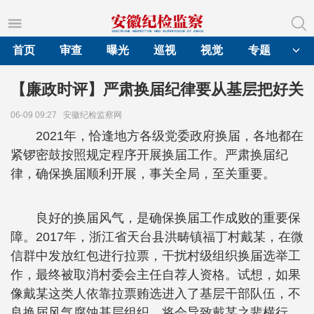
首页
审查
曝光
巡视
视觉
专题
【廉政时评】严肃换届纪律要从基层把好关
06-09 09:27
安徽纪检监察网
2021年，恰逢地方各级党委政府换届，各地都在
紧锣密鼓按照规定程序开展换届工作。严肃换届纪
律，确保换届顺利开展，事关全局，至关重要。
良好的换届风气，是确保换届工作成败的重要保
障。2017年，浙江省天台县洪畴镇福丁村戴某，在微
信群中发放红包进行拉票，干扰村级组织换届选举工
作，最终被取消村委会主任自荐人资格。试想，如果
像戴某这类人依靠拉票贿选进入了基层干部队伍，不
良换届风气腐蚀基层组织，将会导致戴某之辈横行，