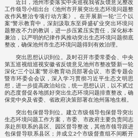
近日，池州市委落实中央巡视我省反馈意见整改
工作领导小组出台《池州市开展突出生态环境问题整
改作风整治专项行动方案》。在开展新一轮“三个以
案”警示教育中，深刻汲取东至舜盛矿业突出环境问
题整改不力的教训，进一步压紧压实责任，深化标本
兼治，以严明的纪律作风推动突出生态环境问题彻底
整改，确保池州市生态环境问题得到有效治理。
突出思想认识到位。及时召开市委常委会、中央
第五巡视组巡视安徽省反馈意见池州市整改暨新一轮
深化“三个以案”警示教育动员部署会议、市委专题会
暨市环委会会议，深入学习贯彻习近平生态文明思
想，进一步提高政治站位，统一思想认识，以不贰过
的态度督促各地抓好突出生态环境问题排查整改，确
保党中央及省委、省政府决策部署在池州落地生根。
突出包保督导到位。建立市级领导包保督导突出
生态环境问题工作方案，市委、市政府主要负责同志
亲赴所联系的县区、园区督导整改，其他市领导跟进
包保督导联系县区；并成立2个市级督查组不间断开