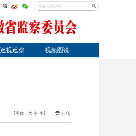
户端
巡视巡察
视频图说
【字体：
大
中
小
】
打印