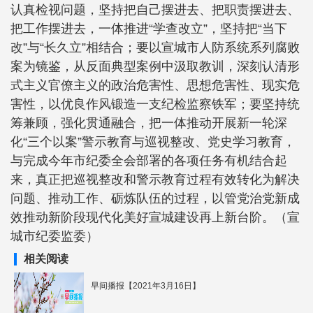
认真检视问题，坚持把自己摆进去、把职责摆进去、
把工作摆进去，一体推进“学查改立”，坚持把“当下
改”与“长久立”相结合；要以宣城市人防系统系列腐败
案为镜鉴，从反面典型案例中汲取教训，深刻认清形
式主义官僚主义的政治危害性、思想危害性、现实危
害性，以优良作风锻造一支纪检监察铁军；要坚持统
筹兼顾，强化贯通融合，把一体推动开展新一轮深
化“三个以案”警示教育与巡视整改、党史学习教育，
与完成今年市纪委全会部署的各项任务有机结合起
来，真正把巡视整改和警示教育过程有效转化为解决
问题、推动工作、砺炼队伍的过程，以管党治党新成
效推动新阶段现代化美好宣城建设再上新台阶。（宣
城市纪委监委）
相关阅读
早间播报【2021年3月16日】