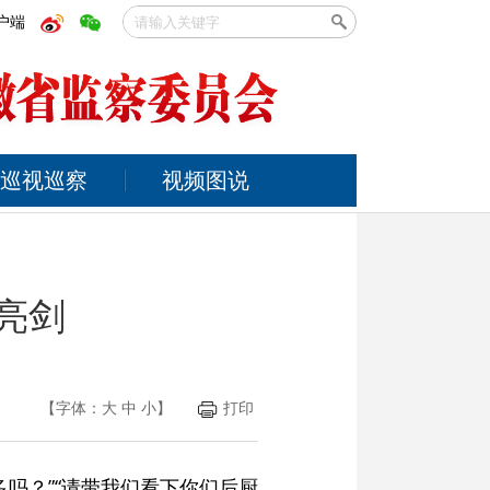
户端
巡视巡察
视频图说
亮剑
【字体：
大
中
小
】
打印
吗？”“请带我们看下你们后厨