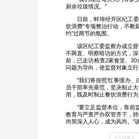
厨余垃圾情况。”
日前，蚌埠经开区纪工委
饮浪费”专项整治行动，不断
约”过两节的氛围。
该区纪工委监察办成立督
不两直、明察暗访的方式，深
前，已走访检查2家食堂、3
问题为导向，使监督对象立行
“我们将按照‘红事缓办
员干部率先垂范，坚决制止大
用，既及时制止餐饮浪费行为
“要立足监督本位，靠前
教育与严查严办双管齐下，持续
尚简深入人心，成为风尚。”
点赞 2