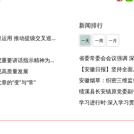
新闻排行
砀山：强化协同联动做实成果运用 推动提级交叉巡察提质增效
一天
一周
一月
】
李锦斌：坚持以习近平总书记重要讲话指示精神为根本遵循 实现巩固拓展脱贫攻坚成果同乡村振兴的有效衔接
【安徽日报】坚持全面
视高质量发展
安徽烟草：织密三维监督
的“变”与“常”