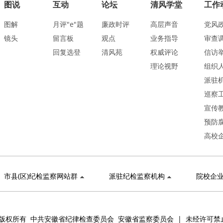
图说
互动
论坛
清风学堂
工作
图解
月评"e"题
廉政时评
高层声音
党风
镜头
留言板
观点
业务指导
审查
回复选登
清风苑
权威评论
信访
理论视野
组织
派驻
巡察
宣传
预防
高校
市县(区)纪检监察网站群
派驻纪检监察机构
院校企
版权所有 中共安徽省纪律检查委员会 安徽省监察委员会 | 未经许可禁