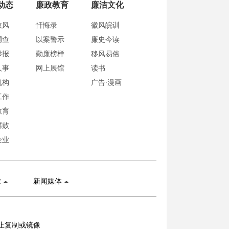
动态
廉政教育
廉洁文化
政风
忏悔录
徽风皖训
调查
以案警示
廉史今读
举报
勤廉榜样
移风易俗
人事
网上展馆
读书
机构
广告·漫画
工作
教育
腐败
企业
业
新闻媒体
止复制或镜像