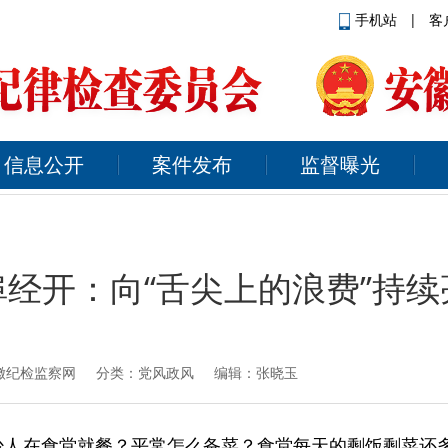
手机站
|
客
信息公开
案件发布
监督曝光
埠经开：向“舌尖上的浪费”持续
徽纪检监察网
分类：党风政风 编辑：张晓玉
少人在食堂就餐？平常怎么备菜？食堂每天的剩饭剩菜还多