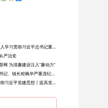
省委常委会会议强调 深入学习贯彻习近平总书记重要讲话精神 以高质量党建引领高质量发展 梁言顺主持并讲话
从严治党
网 为清廉建设注入“廉动力”
绩溪县长安镇原党委副书记、镇长程枫华严重违纪违法被开除党籍和公职
学习进行时·深入学习贯彻习近平党建思想丨提高党的战斗力的法宝