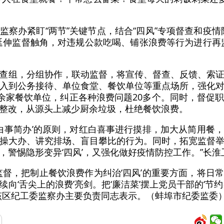
监察办紧盯“两节”关键节点，结合“四风”专项督查和疫情
延伸监督触角，对违规公款吃喝、铺张浪费等行为进行再
查组，分组协作，联动监督，将宣传、督查、反馈、索
入到公务接待、单位食堂、餐饮单位等重点场所，强化
0余家餐饮单位，纠正各种浪费问题20多个。同时，督促
整改，从源头上减少厨余垃圾，杜绝餐饮浪费。
、白事简办’的原则，对红白喜事进行摸排，加大从简用餐
操大办、讲究排场、盲目攀比的行为。同时，拓宽监督
，警惕隐形变异‘四风’，又强化做好疫情防控工作。”长
监督，把制止餐饮浪费作为纠治‘四风’的重要方面，将日
向‘舌尖上的浪费’亮剑。把‘廉洁菜’摆上党员干部的‘节
该区纪工委监察办主要负责同志表示。（蚌埠市纪委监委