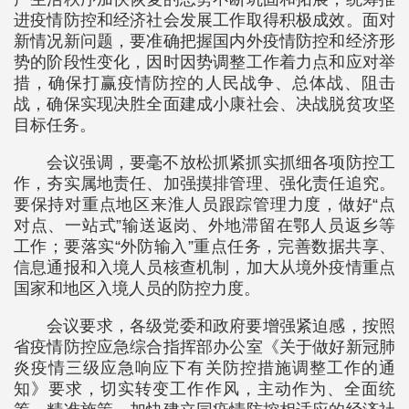
进疫情防控和经济社会发展工作取得积极成效。面对
新情况新问题，要准确把握国内外疫情防控和经济形
势的阶段性变化，因时因势调整工作着力点和应对举
措，确保打赢疫情防控的人民战争、总体战、阻击
战，确保实现决胜全面建成小康社会、决战脱贫攻坚
目标任务。
会议强调，要毫不放松抓紧抓实抓细各项防控工
作，夯实属地责任、加强摸排管理、强化责任追究。
要保持对重点地区来淮人员跟踪管理力度，做好“点
对点、一站式”输送返岗、外地滞留在鄂人员返乡等
工作；要落实“外防输入”重点任务，完善数据共享、
信息通报和入境人员核查机制，加大从境外疫情重点
国家和地区入境人员的防控力度。
会议要求，各级党委和政府要增强紧迫感，按照
省疫情防控应急综合指挥部办公室《关于做好新冠肺
炎疫情三级应急响应下有关防控措施调整工作的通
知》要求，切实转变工作作风，主动作为、全面统