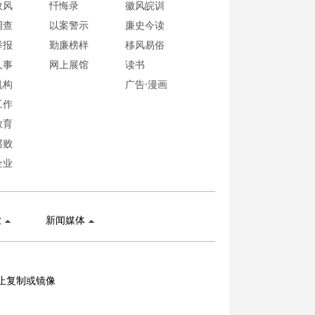
政风
忏悔录
徽风皖训
调查
以案警示
廉史今读
举报
勤廉榜样
移风易俗
人事
网上展馆
读书
机构
广告·漫画
工作
教育
腐败
企业
业
新闻媒体
止复制或镜像