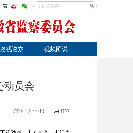
户端
巡视巡察
视频图说
迹动员会
【字体：
大
中
小
】
打印
进事迹动员，市委常委、市纪委