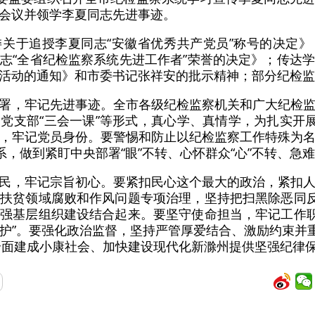
会议并领学李夏同志先进事迹。
关于追授李夏同志“安徽省优秀共产党员”称号的决定
志“全省纪检监察系统先进工作者”荣誉的决定》；传达
活动的通知》和市委书记张祥安的批示精神；部分纪检监
署，牢记先进事迹。全市各级纪检监察机关和广大纪检
党支部“三会一课”等形式，真心学、真情学，为扎实开展
，牢记党员身份。要警惕和防止以纪检监察工作特殊为
系，做到紧盯中央部署“眼”不转、心怀群众“心”不转、急难
民，牢记宗旨初心。要紧扣民心这个最大的政治，紧扣
扶贫领域腐败和作风问题专项治理，坚持把扫黑除恶同反
强基层组织建设结合起来。要坚守使命担当，牢记工作职
维护”。要强化政治监督，坚持严管厚爱结合、激励约束并
全面建成小康社会、加快建设现代化新滁州提供坚强纪律