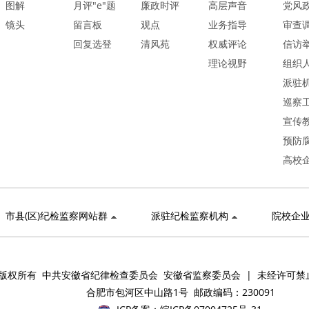
图解
月评"e"题
廉政时评
高层声音
党风
镜头
留言板
观点
业务指导
审查
回复选登
清风苑
权威评论
信访
理论视野
组织
派驻
巡察
宣传
预防
高校
市县(区)纪检监察网站群
派驻纪检监察机构
院校企
版权所有 中共安徽省纪律检查委员会 安徽省监察委员会 | 未经许可禁
合肥市包河区中山路1号 邮政编码：230091