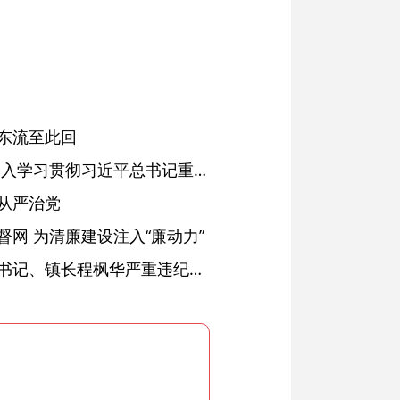
东流至此回
省委常委会会议强调 深入学习贯彻习近平总书记重要讲话精神 以高质量党建引领高质量发展 梁言顺主持并讲话
从严治党
网 为清廉建设注入“廉动力”
绩溪县长安镇原党委副书记、镇长程枫华严重违纪违法被开除党籍和公职